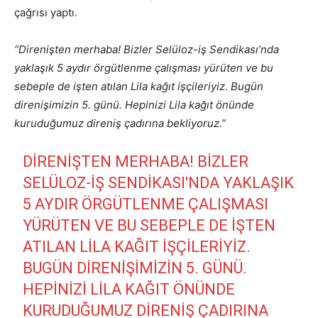
çağrısı yaptı.
“Direnişten merhaba! Bizler Selüloz-iş Sendikası’nda
yaklaşık 5 aydır örgütlenme çalışması yürüten ve bu
sebeple de işten atılan Lila kağıt işçileriyiz. Bugün
direnişimizin 5. günü. Hepinizi Lila kağıt önünde
kuruduğumuz direniş çadırına bekliyoruz.”
DIRENIŞTEN MERHABA! BIZLER
SELÜLOZ-IŞ SENDIKASI'NDA YAKLAŞIK
5 AYDIR ÖRGÜTLENME ÇALIŞMASI
YÜRÜTEN VE BU SEBEPLE DE IŞTEN
ATILAN LILA KAĞIT IŞÇILERIYIZ.
BUGÜN DIRENIŞIMIZIN 5. GÜNÜ.
HEPINIZI LILA KAĞIT ÖNÜNDE
KURUDUĞUMUZ DIRENIŞ ÇADIRINA