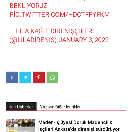
BEKLIYORUZ.
PIC.TWITTER.COM/HDCTFFYFKM
— LILA KAĞIT DIRENIŞÇILERI
(@LILADIRENIS)
JANUARY 3, 2022
İlgili Haberler
Yazarın Diğer İçerikleri
Maden-İş üyesi Doruk Madencilik
İşçileri Ankara’da direnişi sürdürüyor