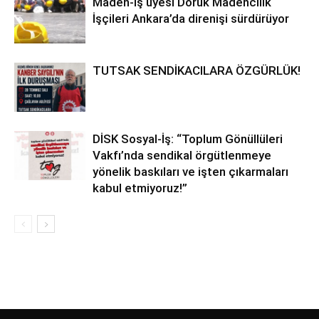
Maden-İş üyesi Doruk Madencilik
İşçileri Ankara’da direnişi sürdürüyor
TUTSAK SENDİKACILARA ÖZGÜRLÜK!
DİSK Sosyal-İş: “Toplum Gönüllüleri
Vakfı’nda sendikal örgütlenmeye
yönelik baskıları ve işten çıkarmaları
kabul etmiyoruz!”