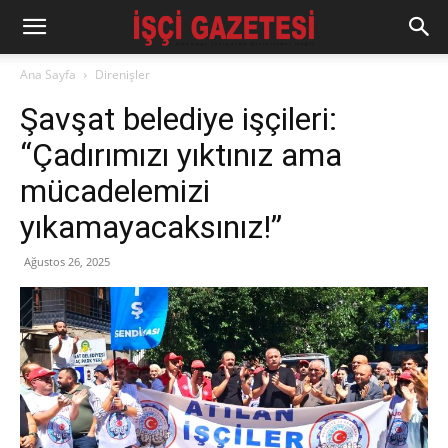
Ana Sayfa
Direnişler
Şavşat belediye işçileri:
“Çadırımızı yıktınız ama
mücadelemizi
yıkamayacaksınız!”
Ağustos 26, 2025