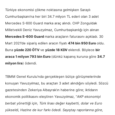
Türkiye ekonomisi çökme noktasına gelmişken Saraylı
Cumhurbaşkanı’na her biri 34.7 milyon TL ederi olan 3 adet
Mercedes S-600 Guard marka araç alındı.
CHP Zonguldak
Milletvekili Deniz Yavuzyılmaz, Cumhurbaşkanlığı için alınan
Mercedes S-600 Guard
marka araçların faturasını açıkladı. 30
Mart 2021’de sipariş edilen aracın fiyatı
474 bin 950 Euro
oldu.
Buna
yüzde 220 ÖTV
ve
yüzde 18 KDV
eklendi. Böylece
bir
araca 1 milyon 793 bin Euro
(dünkü kapanış kuruna göre
34.7
milyon lira
) ödendi.
TBMM Genel Kurulu’nda gerçekleşen bütçe görüşmelerinde
konuşan Yavuzyılmaz, bu araçtan 3 adet alındığını söyledi. Sözcü
gazetesinden Zekeriya Albayrak’ın haberine göre; iktidarın
ekonomik politikasını eleştiren Yavuzyılmaz,
“
AKP ekonomiyi
berbat yönettiği için, Türk lirası değer kaybetti, dolar ve Euro
yükseldi, Hazine de kur farkı ödedi. Sayıştay raporlarına göre,