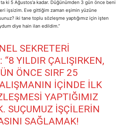
 ta ki 5 Ağustos’a kadar. Düğünümden 3 gün önce beni
beri işsizim. Eve gittiğim zaman eşimin yüzüne
nuz? iki tane toplu sözleşme yaptığımız için işten
oydum diye hain ilan edildim.”
NEL SEKRETERI
“8 YILDIR ÇALIŞIRKEN,
N ÖNCE SIRF 25
ALIŞMANIN IÇINDE ILK
ZLEŞMESI YAPTIĞIMIZ
IK. SUÇUMUZ IŞÇILERIN
ASINI SAĞLAMAK!