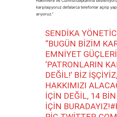
Hakimlere ve Cumhurbaşkanına sesleniyorum
karşılaşıyoruz defalarca telefonlar açılıp y
arıyoruz.”
SENDIKA YÖNETICI
“BUGÜN BIZIM KA
EMNIYET GÜÇLERI
‘PATRONLARIN KA
DEĞIL!’ BIZ IŞÇIYIZ
HAKKIMIZI ALACA
IÇIN DEĞIL, 14 BI
IÇIN BURADAYIZ!
#
PIC.TWITTER.CO