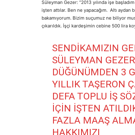
Süleyman Gezer: “2013 yılında işe başladım
işten attılar. Ben ne yapacağım. Altı aydan 
bakamıyorum. Bizim suçumuz ne biliyor musu
çıkarıldık. İşçi kardeşimin cebine 500 lira k
SENDIKAMIZIN GE
SÜLEYMAN GEZER: 
DÜĞÜNÜMDEN 3 GÜ
YILLIK TAŞERON Ç
DEFA TOPLU IŞ SÖ
IÇIN IŞTEN ATILD
FAZLA MAAŞ ALM
HAKKIMIZI