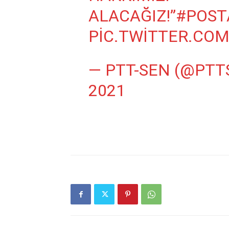
ALACAĞIZ!”
#POST
PIC.TWITTER.CO
— PTT-SEN (@PTT
2021