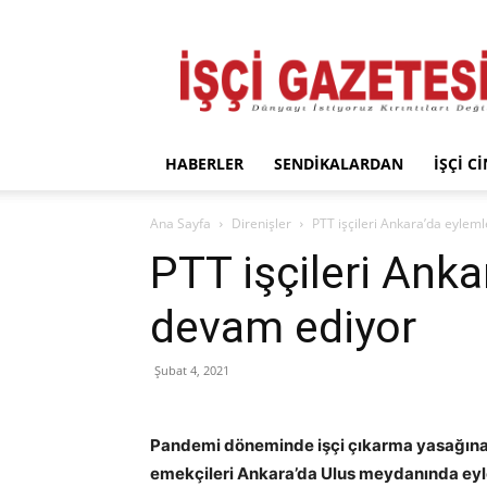
İşçi
Gazetesi
HABERLER
SENDIKALARDAN
İŞÇI C
Ana Sayfa
Direnişler
PTT işçileri Ankara’da eylem
PTT işçileri Anka
devam ediyor
Şubat 4, 2021
Pandemi döneminde işçi çıkarma yasağına 
emekçileri Ankara’da Ulus meydanında eylem 