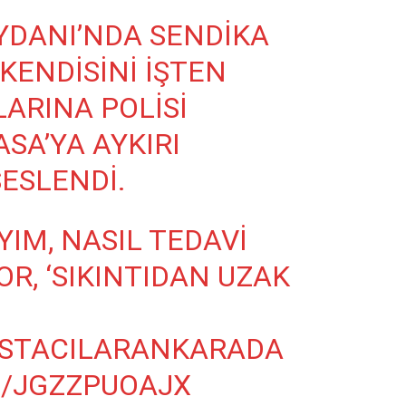
YDANI’NDA SENDIKA
KENDISINI IŞTEN
LARINA POLISI
SA’YA AYKIRI
ESLENDI.
IM, NASIL TEDAVI
R, ‘SIKINTIDAN UZAK
STACILARANKARADA
M/JGZZPUOAJX