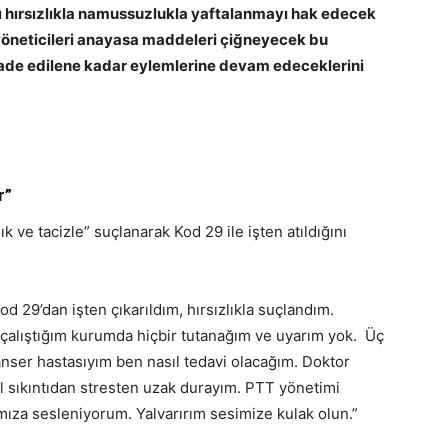
ı hırsızlıkla namussuzlukla yaftalanmayı hak edecek
 yöneticileri anayasa maddeleri çiğneyecek bu
 iade edilene kadar eylemlerine devam edeceklerini
r”
k ve tacizle” suçlanarak Kod 29 ile işten atıldığını
 29’dan işten çıkarıldım, hırsızlıkla suçlandım.
r çalıştığım kurumda hiçbir tutanağım ve uyarım yok. Üç
nser hastasıyım ben nasıl tedavi olacağım. Doktor
sıl sıkıntıdan stresten uzak durayım. PTT yönetimi
za sesleniyorum. Yalvarırım sesimize kulak olun.”