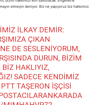
, bizim hakkımızı kim savunacak. Engellerle
apmayın etmeyin deniyor. Biz ne yapıyoruz biz hakkımızı
MIZ İLKAY DEMIR:
RŞIMIZA ÇIKAN
NE DE SESLENIYORUM,
RŞISINDA DURUN, BIZIM
, BIZ HAKLIYIZ,
ĞIZ! SADECE KENDIMIZ
N PTT TAŞERON IŞÇISI
POSTACILARANKARADA
M/MIMHAHVP72