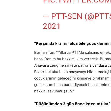
— PTT-SEN (@PTT
2021
“Karşımda kralları olsa bile çocuklarım
Burhan Tan: “Yıllarca PTT’de çalışmış emekç
baba. Benim bu hakkımı kim verecek. Burada
Anayasa zengine şirkete patrona yandaşa ça
Bizler hukuku bilen anayasayı bilen emekçi 
çocuklarımın geleceğini kimseye bırakmam. İ
çocuklarım bana bunu diyecek baba senin e
hakkını savunmuşsun.”
“Düğünümden 3 gün önce işten attılar”