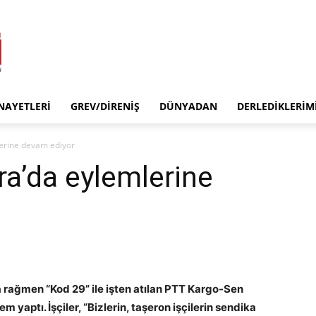
INAYETLERI
GREV/DIRENIŞ
DÜNYADAN
DERLEDIKLERIM
lerine devam ediyor
ra’da eylemlerine
rağmen “Kod 29” ile işten atılan PTT Kargo-Sen
yaptı. İşçiler, “Bizlerin, taşeron işçilerin sendika