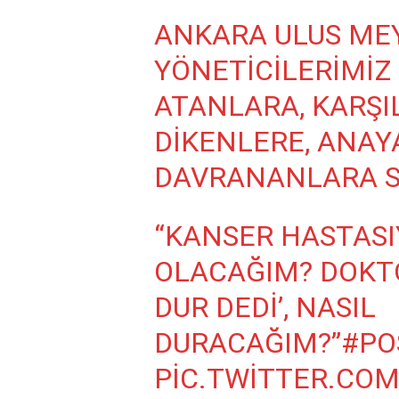
ANKARA ULUS ME
YÖNETICILERIMIZ 
ATANLARA, KARŞI
DIKENLERE, ANAYA
DAVRANANLARA S
“KANSER HASTASIY
OLACAĞIM? DOKTO
DUR DEDI’, NASIL
DURACAĞIM?”
#PO
PIC.TWITTER.CO