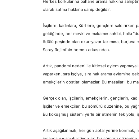
Herkes korkularına bahane arama hakkına sahiptir, 
olarak satma hakkına sahip değildir.
İşçilere, kadınlara, Kürtlere, gençlere saldırırken
geldiğinde, her mevki ve makamın sahibi, halkı “duy
ödülü peşinde olan okur-yazar takımına, burjuva m
Saray Rejimi’nin hemen arkasından.
Artık, pandemi nedeni ile kitlesel eylem yapmayalım 
yaparken, sıra işçiye, sıra hak arama eylemine geldi
emekçilerin dostları olamazlar. Bu masalları, bu m
Gerçek olan, işçilerin, emekçilerin, gençlerin, kad
İşçiler ve emekçiler, bu sömürü düzenine, bu yağ
Bu kokuşmuş sistemi yerle bir etmenin tek yolu, iş
Artık aşağılanmak, her gün aptal yerine konmak, 
insanca yaşamak istiyorsak, bu sömürü düzenine s