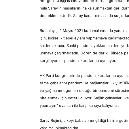
her gün 10 işçi iş cinayetlerine kurban gitmekte,
hâlâ Saray’ın masallarını halka sunmaktan geri durm
desteklemektedir. Saray kadar olmasa da suçludur
Bu anlayış, 1 Mayıs 2021 kutlamalarına da yansımak
için, işçileri kitlesel eylem yapmamaya çağırmakta
saldırmaktadır. Sanki pandemi yokken saldırmıyorlar
uymaya çağırmaktadır. Gören de der ki, ülkede pand
sergileyenler pandemi kurallarına uymuyor.
AK Parti kongrelerinde pandemi kurallarına uyulmad
etme çabalarını pandemi ile bağlamaları, ikiyüzlül
ve yağmanın egemen olduğu bir pandemi sürecine k
nitelenmek için yeterli oluyor. Sağlık çalışanları, 
yapmayın” uyarıları ile karşı karşıya kalıyorlar.
Saray Rejimi, ülkeyi babalarının çiftliği hâline get
yardımcı olmaktadırlar.