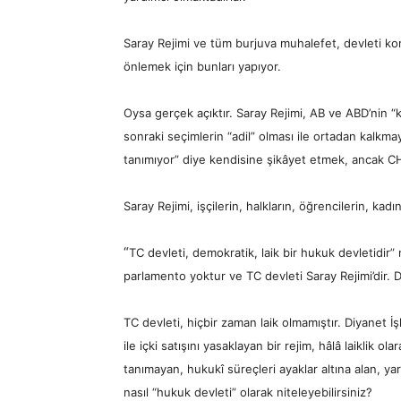
Saray Rejimi ve tüm burjuva muhalefet, devleti kor
önlemek için bunları yapıyor.
Oysa gerçek açıktır. Saray Rejimi, AB ve ABD’nin “
sonraki seçimlerin “adil” olması ile ortadan kalkmay
tanımıyor” diye kendisine şikâyet etmek, ancak CHP 
Saray Rejimi, işçilerin, halkların, öğrencilerin, kad
“
TC devleti, demokratik, laik bir hukuk devletidir” n
parlamento yoktur ve TC devleti Saray Rejimi’dir. D
TC devleti, hiçbir zaman laik olmamıştır. Diyanet İ
ile içki satışını yasaklayan bir rejim, hâlâ laiklik o
tanımayan, hukukî süreçleri ayaklar altına alan, ya
nasıl “hukuk devleti” olarak niteleyebilirsiniz?