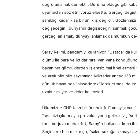
doğru anlamak demektir. Durumu olduğu gibi kabu
uyumaktan söz etmiyoruz elbette. Gerçeği değiştir
sanıldığı kadar kısa bir anlık iş değildir. Gözlerimi
değişeceğini, dünyanın değişeceğini sanmak çocu
gerçeği anlamak, dünyayı anlamak da mümkün deği
Saray Rejimi, pandemiyi kullanıyor. “Ustaca” da kul
ölümü ile para ve iktidar hırsı yan yana konduğun
bakanının gümrüklerden işlemsiz mal ithal etmesi 
ve artık hile bile sayılmıyor. Miktarlar ancak 128 mi
günlük hayatında “hissederek” idrak etmesi de kola
uzaktır milyar ve dolar kelimeleri.
Ülkemizde CHP tarzı bir “muhalefet” anlayışı var. “
“sesinizi çıkarmayın provokasyona gelirsiniz”, “sert
tarzı burjuva muhalefet, Saray’ın halka saldırma ih
Seçimlere hile mi karıştı, “sakın sokağa çıkmayın, 