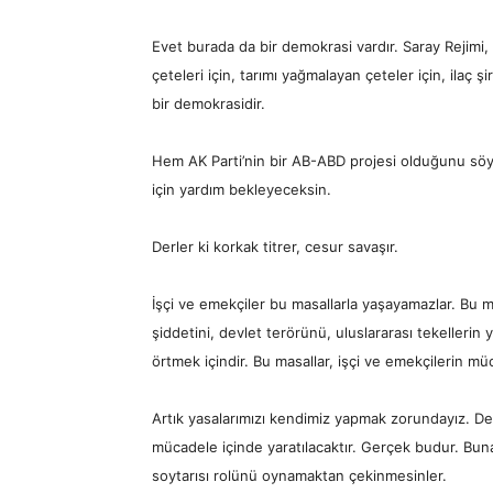
Evet burada da bir demokrasi vardır. Saray Rejimi, be
çeteleri için, tarımı yağmalayan çeteler için, ilaç şi
bir demokrasidir.
Hem AK Parti’nin bir AB-ABD projesi olduğunu sö
için yardım bekleyeceksin.
Derler ki korkak titrer, cesur savaşır.
İşçi ve emekçiler bu masallarla yaşayamazlar. Bu masal
şiddetini, devlet terörünü, uluslararası tekellerin 
örtmek içindir. Bu masallar, işçi ve emekçilerin müc
Artık yasalarımızı kendimiz yapmak zorundayız. Devl
mücadele içinde yaratılacaktır. Gerçek budur. Buna
soytarısı rolünü oynamaktan çekinmesinler.