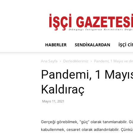
İşçi
Gazetesi
HABERLER
SENDIKALARDAN
İŞÇI C
Ana Sayfa
Derlediklerimiz
Pandemi, 1 Mayıs ve dir
Pandemi, 1 Mayıs
Kaldıraç
Mayıs 11, 2021
Gerçeği görebilmek, “güç” olarak tanımlanabilir. 
kabullenmek, cesaret olarak adlandırılabilir. Çün