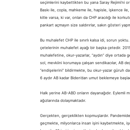
seçimlerini kaybettikten bu yana Saray Rejimi’ni o
Baskı ile, copla, mahkeme ile, hapisle, işkence ile
kitle varsa, ki var, onları da CHP aracılığı ile kork
pankart açmayın size saldırırlar, sakın gösteri yap
Bu muhalefet CHP ile sınırlı kalsa idi, sorun yoktu
çetelerinin muhalefet ayağı bir başka çetedir. 201
muhalefetine, okur-yazarlar, “aydın” diye ortada gez
sol, mevkiini korumaya çalışan sendikacılar, AB değ
“endişelerini” bildirmekte, bu okur-yazar güruh da
6 aydır AB kadar Biden’dan umut beklemeye başlad
Halk yerine AB-ABD onların dayanağıdır. Eylemli 
ağızlarında dolaşmaktadır.
Gerçekten, gerçeklikten kopmuşlardır. Pandemiden 
geçmekte, milyonlarca insan işini kaybetmekte, işç