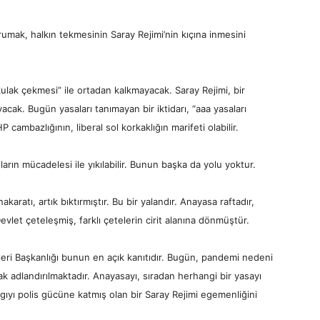
umak, halkın tekmesinin Saray Rejimi’nin kıçına inmesini
kulak çekmesi” ile ortadan kalkmayacak. Saray Rejimi, bir
acak. Bugün yasaları tanımayan bir iktidarı, “aaa yasaları
cambazlığının, liberal sol korkaklığın marifeti olabilir.
ınların mücadelesi ile yıkılabilir. Bunun başka da yolu yoktur.
akaratı, artık bıktırmıştır. Bu bir yalandır. Anayasa raftadır,
evlet çeteleşmiş, farklı çetelerin cirit alanına dönmüştür.
şleri Başkanlığı bunun en açık kanıtıdır. Bugün, pandemi nedeni
larak adlandırılmaktadır. Anayasayı, sıradan herhangi bir yasayı
rgıyı polis gücüne katmış olan bir Saray Rejimi egemenliğini