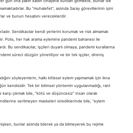
 her gün ona yakın kadın cinayete kurban gitmekte, bunlar ise
amaktadırlar. Bu “muhalefet”, aslında Saray görevlilerinin işini
lar ve bunun hesabını vereceklerdir.
tadır. Sendikacılar kendi yerlerini korumak ve risk almamak
dır. Polis, her hak arama eylemine pandemi bahanesi ile
dı. Bu sendikacılar, işçileri duyarlı olmaya, pandemi kurallarına
emi süreci düzgün yönetiliyor ve bir tek işçiler, direniş
ığını söyleyenlerin, halkı kitlesel eylem yapmamak için ikna
üğün kendisidir. Tek bir bilimsel yöntemin uygulanmadığı, rant
arşı çıkmak bile, “kötü ve düşüncesiz” insan olarak
kendilerine verilmeyen maskeleri istediklerinde bile, “eylem
irmişken, bunlar aslında bilerek ya da bilmeyerek bu rejime