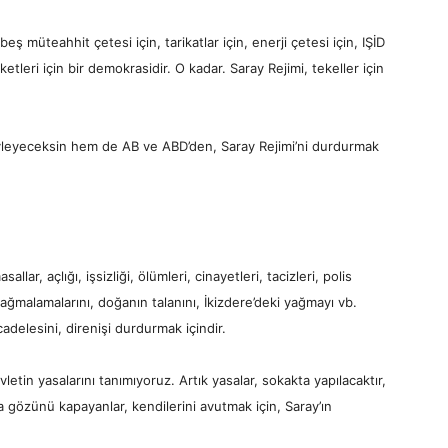
ş müteahhit çetesi için, tarikatlar için, enerji çetesi için, IŞİD
rketleri için bir demokrasidir. O kadar. Saray Rejimi, tekeller için
yleyeceksin hem de AB ve ABD’den, Saray Rejimi’ni durdurmak
lar, açlığı, işsizliği, ölümleri, cinayetleri, tacizleri, polis
yağmalamalarını, doğanın talanını, İkizdere’deki yağmayı vb.
adelesini, direnişi durdurmak içindir.
etin yasalarını tanımıyoruz. Artık yasalar, sokakta yapılacaktır,
 gözünü kapayanlar, kendilerini avutmak için, Saray’ın