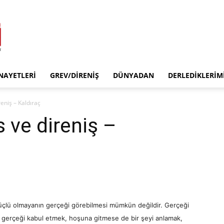
INAYETLERI
GREV/DIRENIŞ
DÜNYADAN
DERLEDIKLERIM
eniş – Kaldıraç
 ve direniş –
Güçlü olmayanın gerçeği görebilmesi mümkün değildir. Gerçeği
kü gerçeği kabul etmek, hoşuna gitmese de bir şeyi anlamak,