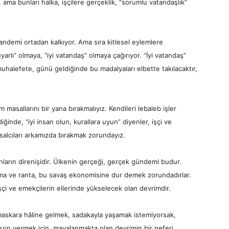
ama bunları halka, işçilere gerçeklik, “sorumlu vatandaşlık”
 pandemi ortadan kalkıyor. Ama sıra kitlesel eylemlere
arlı” olmaya, “iyi vatandaş” olmaya çağırıyor. “İyi vatandaş”
uhalefete, günü geldiğinde bu madalyaları elbette takılacaktır,
masallarını bir yana bırakmalıyız. Kendileri lebaleb işler
ğinde, “iyi insan olun, kurallara uyun” diyenler, işçi ve
asalcıları arkamızda bırakmak zorundayız.
ınların direnişidir. Ülkenin gerçeği, gerçek gündemi budur.
ma ve ranta, bu savaş ekonomisine dur demek zorundadırlar.
çi ve emekçilerin ellerinde yükselecek olan devrimdir.
maskara hâline gelmek, sadakayla yaşamak istemiyorsak,
on vermek için, mayalanmakta olan devrimin bir neferi