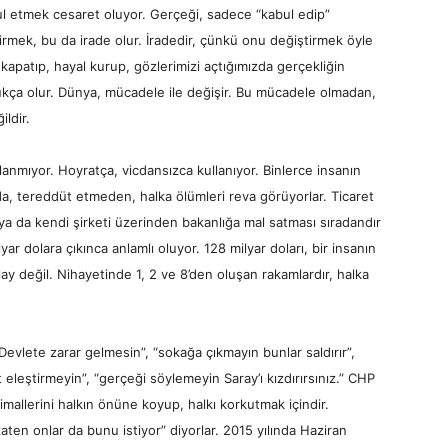
l etmek cesaret oluyor. Gerçeği, sadece “kabul edip”
mek, bu da irade olur. İradedir, çünkü onu değiştirmek öyle
zi kapatıp, hayal kurup, gözlerimizi açtığımızda gerçekliğin
kça olur. Dünya, mücadele ile değişir. Bu mücadele olmadan,
ldir.
lanmıyor. Hoyratça, vicdansızca kullanıyor. Binlerce insanın
da, tereddüt etmeden, halka ölümleri reva görüyorlar. Ticaret
ya da kendi şirketi üzerinden bakanlığa mal satması sıradandır
lyar dolara çıkınca anlamlı oluyor. 128 milyar doları, bir insanın
y değil. Nihayetinde 1, 2 ve 8’den oluşan rakamlardır, halka
Devlete zarar gelmesin”, “sokağa çıkmayın bunlar saldırır”,
 eleştirmeyin”, “gerçeği söylemeyin Saray’ı kızdırırsınız.” CHP
timallerini halkın önüne koyup, halkı korkutmak içindir.
zaten onlar da bunu istiyor” diyorlar. 2015 yılında Haziran