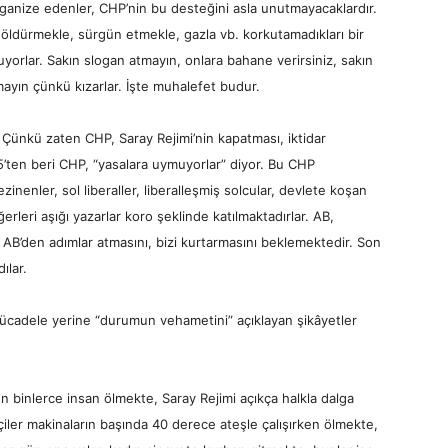
rganize edenler, CHP’nin bu desteğini asla unutmayacaklardır.
, öldürmekle, sürgün etmekle, gazla vb. korkutamadıkları bir
utuyorlar. Sakın slogan atmayın, onlara bahane verirsiniz, sakın
mayın çünkü kızarlar. İşte muhalefet budur.
. Çünkü zaten CHP, Saray Rejimi’nin kapatması, iktidar
5’ten beri CHP, “yasalara uymuyorlar” diyor. Bu CHP
inenler, sol liberaller, liberalleşmiş solcular, devlete koşan
erleri aşığı yazarlar koro şeklinde katılmaktadırlar. AB,
 AB’den adımlar atmasını, bizi kurtarmasını beklemektedir. Son
ılar.
mücadele yerine “durumun vehametini” açıklayan şikâyetler
binlerce insan ölmekte, Saray Rejimi açıkça halkla dalga
iler makinaların başında 40 derece ateşle çalışırken ölmekte,