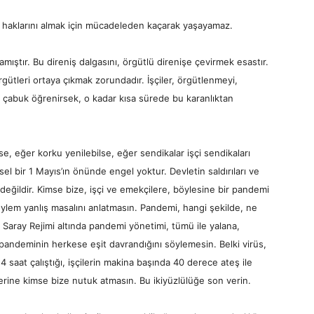
endi haklarını almak için mücadeleden kaçarak yaşayamaz.
amıştır. Bu direniş dalgasını, örgütlü direnişe çevirmek esastır.
rgütleri ortaya çıkmak zorundadır. İşçiler, örgütlenmeyi,
 çabuk öğrenirsek, o kadar kısa sürede bu karanlıktan
se, eğer korku yenilebilse, eğer sendikalar işçi sendikaları
l bir 1 Mayıs’ın önünde engel yoktur. Devletin saldırıları ve
 değildir. Kimse bize, işçi ve emekçilere, böylesine bir pandemi
 eylem yanlış masalını anlatmasın. Pandemi, hangi şekilde, ne
a Saray Rejimi altında pandemi yönetimi, tümü ile yalana,
e pandeminin herkese eşit davrandığını söylemesin. Belki virüs,
 saat çalıştığı, işçilerin makina başında 40 derece ateş ile
erine kimse bize nutuk atmasın. Bu ikiyüzlülüğe son verin.