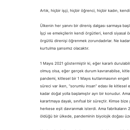
Artık, hiçbir işçi, hiçbir öğrenci, hiçbir kadın, k
Ülkenin her yanını bir direniş dalgası sarmaya başl
İşçi ve emekçilerin kendi örgütleri, kendi siyasal ö
örgütlü direnişi öğrenmek zorundadırlar. Ne kadar
kurtulma şansımız olacaktır.
1 Mayıs 2021 göstermiştir ki, eğer kararlı durulabil
olmuş olsa, eğer gerçek durum kavranabilse, kitlese
pandemi, kitlesel bir 1 Mayıs kutlanmasının engeli
süreci var iken, “sorumlu insan” edası ile kitlesel
kadar doğal yolla başlamıştır ayrı bir konudur. Am
karartmaya dayalı, sınıfsal bir süreçtir. Kimse biz
herkese eşit davranmak isterdi. Ama fabrikaların 24
öldüğü bir ülkede, pandeminin biyolojik doğası üz