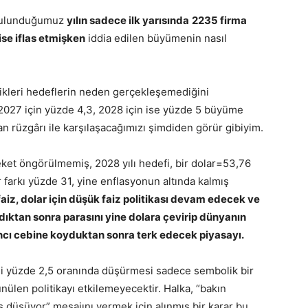
e bulunduğumuz
yılın sadece ilk yarısında
2235 firma
ise iflas etmişken
iddia edilen büyümenin nasıl
ttikleri hedeflerin neden gerçekleşemediğini
 2027 için yüzde 4,3, 2028 için ise yüzde 5 büyüme
n rüzgârı ile karşılaşacağımızı şimdiden görür gibiyim.
eket öngörülmemiş, 2028 yılı hedefi, bir dolar=53,76
 farkı yüzde 31, yine enflasyonun altında kalmış
 faiz, dolar için düşük faiz politikası devam edecek ve
ldıktan sonra parasını yine dolara çevirip dünyanın
cı cebine koyduktan sonra terk edecek piyasayı.
ini yüzde 2,5 oranında düşürmesi sadece sembolik bir
nülen politikayı etkilemeyecektir. Halka, “bakın
 düşüyor” mesajını vermek için alınmış bir karar bu.