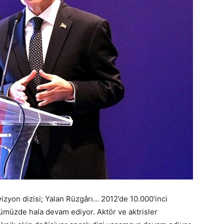
vizyon dizisi; Yalan Rüzgârı… 2012’de 10.000’inci
müzde hala devam ediyor. Aktör ve aktrisler