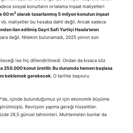
ece sosyal konutların ortalama inşaat maliyetleri
2
ce 60 m
olarak tasarlanmış 5 milyon konutun inşaat
a vb. maliyetler bu hesaba dahil değil. Ancak sadece
ından ilan edilmiş Gayri Safi Yurtiçi Hasıla’sının
para değil. Nitekim bulunamadı, 2025 yılının son
ileceği ise hiç dillendirilmedi. Ondan da kısaca söz
azla 250.000 konut üretilir. Bu durumda hemen başlasa
lını beklemek gerekecek.
O tarihte başvuru
P’de, içinde bulunduğumuz yıl için ekonomik büyüme
görülmüştü. Revizyon yapma gereği hissettiler.
yüzde 28,5 güncel tahminleri. Muhtemelen bunlar da