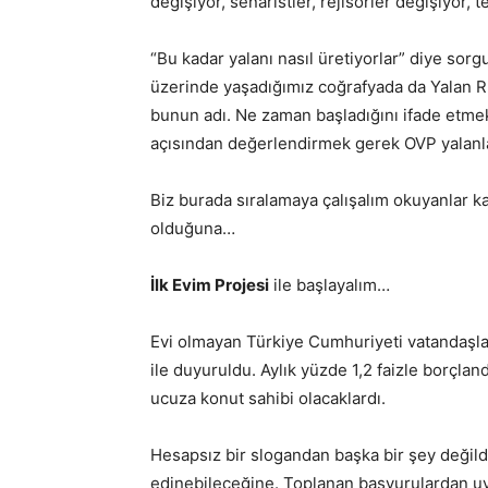
değişiyor, senaristler, rejisörler değişiyor,
“Bu kadar yalanı nasıl üretiyorlar” diye sorg
üzerinde yaşadığımız coğrafyada da Yalan Rüz
bunun adı. Ne zaman başladığını ifade etmek
açısından değerlendirmek gerek OVP yalanla
Biz burada sıralamaya çalışalım okuyanlar k
olduğuna…
İlk Evim Projesi
ile başlayalım…
Evi olmayan Türkiye Cumhuriyeti vatandaşları 
ile duyuruldu. Aylık yüzde 1,2 faizle borçla
ucuza konut sahibi olacaklardı.
Hesapsız bir slogandan başka bir şey değildi
edinebileceğine. Toplanan başvurulardan uy