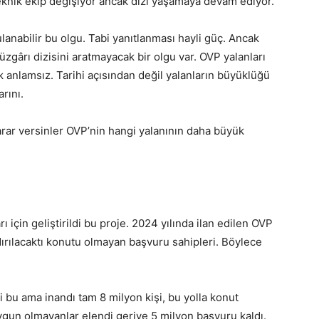
 teknik ekip değişiyor ancak dizi yaşamaya devam ediyor.
ulanabilir bu olgu. Tabi yanıtlanması hayli güç. Ancak
gârı dizisini aratmayacak bir olgu var. OVP yalanları
 anlamsız. Tarihi açısından değil yalanların büyüklüğü
rını.
arar versinler OVP’nin hangi yalanının daha büyük
için geliştirildi bu proje. 2024 yılında ilan edilen OVP
ndırılacaktı konutu olmayan başvuru sahipleri. Böylece
 bu ama inandı tam 8 milyon kişi, bu yolla konut
gun olmayanlar elendi geriye 5 milyon başvuru kaldı.