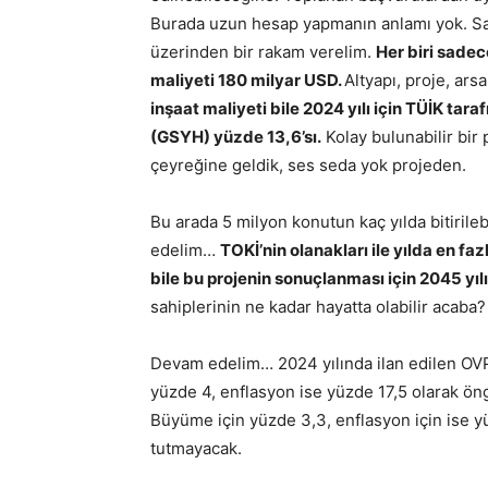
Burada uzun hesap yapmanın anlamı yok. Sad
üzerinden bir rakam verelim.
Her biri sade
maliyeti 180 milyar USD.
Altyapı, proje, ars
inşaat maliyeti bile 2024 yılı için TÜİK taraf
(GSYH) yüzde 13,6’sı.
Kolay bulunabilir bir 
çeyreğine geldik, ses seda yok projeden.
Bu arada 5 milyon konutun kaç yılda bitirileb
edelim…
TOKİ’nin olanakları ile yılda en f
bile bu projenin sonuçlanması için 2045 yı
sahiplerinin ne kadar hayatta olabilir acaba?
Devam edelim… 2024 yılında ilan edilen OV
yüzde 4, enflasyon ise yüzde 17,5 olarak ön
Büyüme için yüzde 3,3, enflasyon için ise 
tutmayacak.