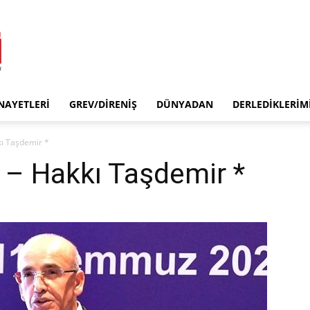
INAYETLERI
GREV/DIRENIŞ
DÜNYADAN
DERLEDIKLERIM
kı Taşdemir *
) – Hakkı Taşdemir *