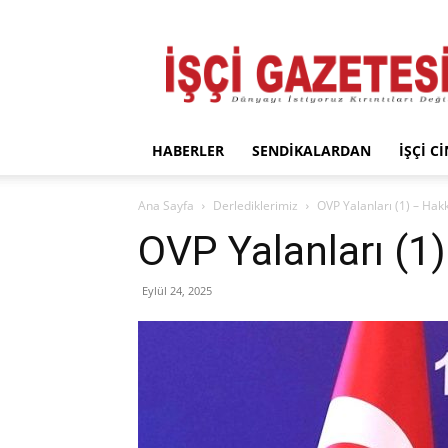
İşçi
Gazetesi
HABERLER
SENDIKALARDAN
İŞÇI C
Ana Sayfa
Derlediklerimiz
OVP Yalanları (1) – Hak
OVP Yalanları (1
Eylül 24, 2025