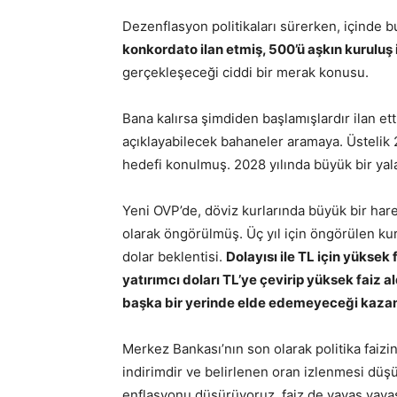
Dezenflasyon politikaları sürerken, içind
konkordato ilan etmiş, 500’ü aşkın kuruluş 
gerçekleşeceği ciddi bir merak konusu.
Bana kalırsa şimdiden başlamışlardır ilan e
açıklayabilecek bahaneler aramaya. Üstelik
hedefi konulmuş. 2028 yılında büyük bir yala
Yeni OVP’de, döviz kurlarında büyük bir har
olarak öngörülmüş. Üç yıl için öngörülen kur
dolar beklentisi.
Dolayısı ile TL için yüksek
yatırımcı doları TL’ye çevirip yüksek faiz a
başka bir yerinde elde edemeyeceği kazan
Merkez Bankası’nın son olarak politika faiz
indirimdir ve belirlenen oran izlenmesi düşü
enflasyonu düşürüyoruz, faiz de yavaş yavaş