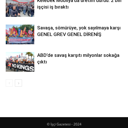
Kelebek Mobilya’da üretim durdu: 2 bin
işçisi iş bıraktı
Savaşa, sömürüye, yok sayılmaya karşı
GENEL GREV GENEL DİRENİŞ
ABD’de savaş karşıtı milyonlar sokağa
çıktı
© İşçi Gazetesi - 2024