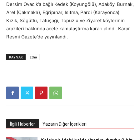
Dersim Ovacık’a bağlı Kedek (Koyungölü), Adaköy, Burnak,
Arel (Çakmaklı), Eğripınar, Isıtma, Pardi (Karayonca),
Kızık, Söğütlü, Tatuşağı, Topuzlu ve Ziyaret köylerinin
arazileri hakkında acele kamulaştırma kararı alındı. Karar
Resmi Gazete’de yayınlandı.
KAYNAK
Etha
İlgili Haberler
Yazarın Diğer İçerikleri