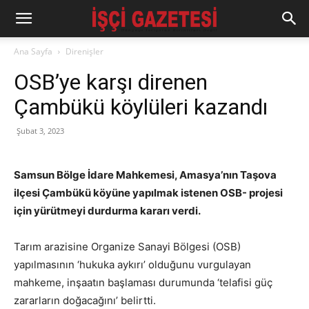
Ana Sayfa
Direnişler
OSB’ye karşı direnen
Çambükü köylüleri kazandı
Şubat 3, 2023
Samsun Bölge İdare Mahkemesi, Amasya’nın Taşova
ilçesi Çambükü köyüne yapılmak istenen OSB- projesi
için yürütmeyi durdurma kararı verdi.
Tarım arazisine Organize Sanayi Bölgesi (OSB)
yapılmasının ‘hukuka aykırı’ olduğunu vurgulayan
mahkeme, inşaatın başlaması durumunda ‘telafisi güç
zararların doğacağını’ belirtti.