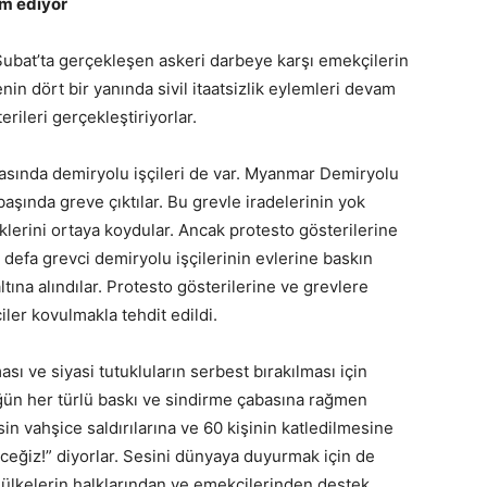
am ediyor
bat’ta gerçekleşen askeri darbeye karşı emekçilerin
in dört bir yanında sivil itaatsizlik eylemleri devam
rileri gerçekleştiriyorlar.
asında demiryolu işçileri de var. Myanmar Demiryolu
başında greve çıktılar. Bu grevle iradelerinin yok
erini ortaya koydular. Ancak protesto gösterilerine
u defa grevci demiryolu işçilerinin evlerine baskın
altına alındılar. Protesto gösterilerine ve grevlere
çiler kovulmakla tehdit edildi.
sı ve siyasi tutukluların serbest bırakılması için
ğün her türlü baskı ve sindirme çabasına rağmen
n vahşice saldırılarına ve 60 kişinin katledilmesine
eğiz!” diyorlar. Sesini dünyaya duyurmak için de
ülkelerin halklarından ve emekçilerinden destek