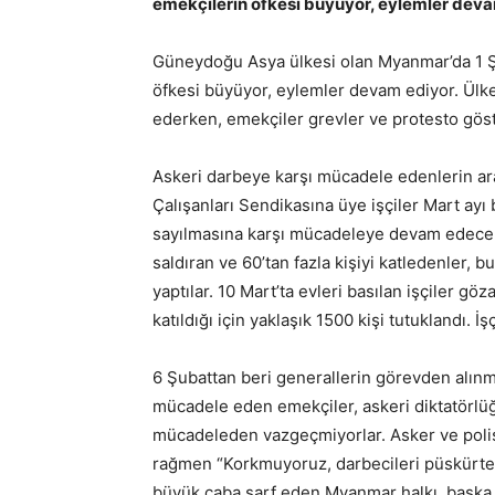
emekçilerin öfkesi büyüyor, eylemler dev
Güneydoğu Asya ülkesi olan Myanmar’da 1 Şu
öfkesi büyüyor, eylemler devam ediyor. Ülken
ederken, emekçiler grevler ve protesto göste
Askeri darbeye karşı mücadele edenlerin ar
Çalışanları Sendikasına üye işçiler Mart ayı 
sayılmasına karşı mücadeleye devam edecekl
saldıran ve 60’tan fazla kişiyi katledenler, b
yaptılar. 10 Mart’ta evleri basılan işçiler göz
katıldığı için yaklaşık 1500 kişi tutuklandı. İş
6 Şubattan beri generallerin görevden alınma
mücadele eden emekçiler, askeri diktatörlü
mücadeleden vazgeçmiyorlar. Asker ve polisi
rağmen “Korkmuyoruz, darbecileri püskürtec
büyük çaba sarf eden Myanmar halkı, başka 