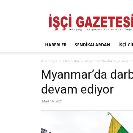
İşçi
Gazetesi
HABERLER
SENDIKALARDAN
İŞÇI C
Ana Sayfa
Direnişler
Myanmar’da darbeye karşı 
Myanmar’da darb
devam ediyor
Mart 16, 2021