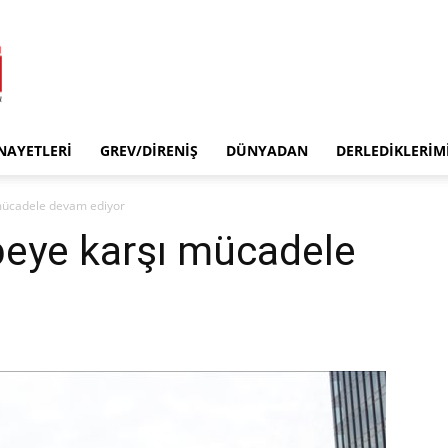
INAYETLERI
GREV/DIRENIŞ
DÜNYADAN
DERLEDIKLERIM
mücadele devam ediyor
eye karşı mücadele