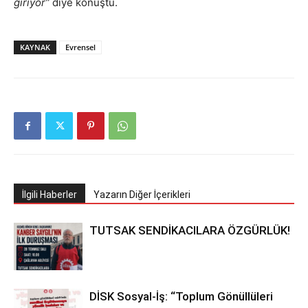
giriyor”
diye konuştu.
KAYNAK
Evrensel
İlgili Haberler
Yazarın Diğer İçerikleri
TUTSAK SENDİKACILARA ÖZGÜRLÜK!
DİSK Sosyal-İş: “Toplum Gönüllüleri