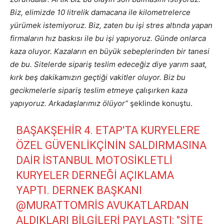
Biz, elimizde 10 litrelik damacana ile kilometrelerce
yürümek istemiyoruz. Biz, zaten bu işi stres altında yapan
firmaların hız baskısı ile bu işi yapıyoruz. Günde onlarca
kaza oluyor. Kazaların en büyük sebeplerinden bir tanesi
de bu. Sitelerde sipariş teslim edeceğiz diye yarım saat,
kırk beş dakikamızın geçtiği vakitler oluyor. Biz bu
gecikmelerle sipariş teslim etmeye çalışırken kaza
yapıyoruz. Arkadaşlarımız ölüyor”
şeklinde konuştu.
BAŞAKŞEHIR 4. ETAP'TA KURYELERE
ÖZEL GÜVENLIKÇININ SALDIRMASINA
DAIR İSTANBUL MOTOSIKLETLI
KURYELER DERNEĞI AÇIKLAMA
YAPTI. DERNEK BAŞKANI
@MURATTOMRIS
AVUKATLARDAN
ALDIKLARI BILGILERI PAYLAŞTI: "SITE