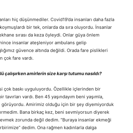
anları hiç düşünmediler. Covid19’da insanları daha fazla
koymuşlardı bir tek, onlarda da sıra oluyordu. İnsanlar
ekhane sırası da keza öyleydi. Onlar güya önlem
inince insanlar ateşleniyor ambulans gelip
ığımız güvence altında değildi. Orada fare pislikleri
n çok fare vardı.
 çalışırken amirlerin size karşı tutumu nasıldı?
i çok baskı uyguluyordu. Özellikle içlerinden bir
bir tavırları vardı. Ben 45 yaşındayım beni yaşımla,
lı görüyordu. Amirimiz olduğu için bir şey diyemiyorduk
ermedim. Bana birkaç kez, beni sevmiyorsun diyerek
sevmek zorunda değil dedim. “Buraya insanlar ekmeği
irbirimize” dedim. Ona rağmen kadınlarla dalga