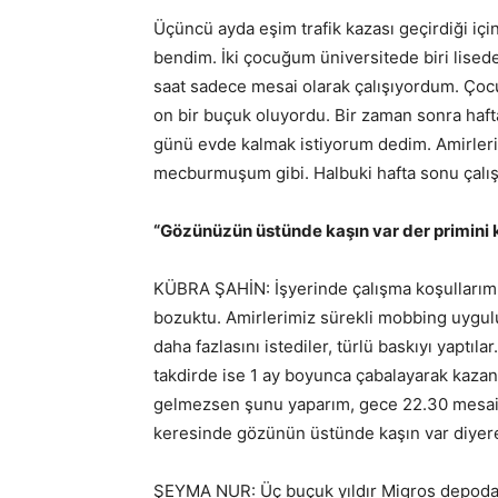
Üçüncü ayda eşim trafik kazası geçirdiği iç
bendim. İki çocuğum üniversitede biri lise
saat sadece mesai olarak çalışıyordum. Çoc
on bir buçuk oluyordu. Bir zaman sonra haf
günü evde kalmak istiyorum dedim. Amirlerim
mecburmuşum gibi. Halbuki hafta sonu çalı
“Gözünüzün üstünde kaşın var der primini 
KÜBRA ŞAHİN: İşyerinde çalışma koşullarımız
bozuktu. Amirlerimiz sürekli mobbing uygul
daha fazlasını istediler, türlü baskıyı yaptıl
takdirde ise 1 ay boyunca çabalayarak kazan
gelmezsen şunu yaparım, gece 22.30 mesais
keresinde gözünün üstünde kaşın var diyere
ŞEYMA NUR: Üç buçuk yıldır Migros depoda işç