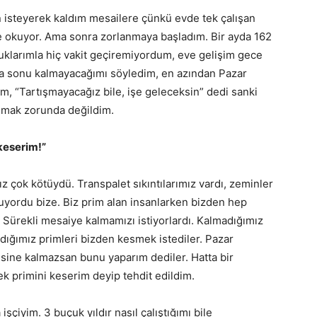
in isteyerek kaldım mesailere çünkü evde tek çalışan
de okuyor. Ama sonra zorlanmaya başladım. Bir ayda 162
uklarımla hiç vakit geçiremiyordum, eve gelişim gece
ta sonu kalmayacağımı söyledim, en azından Pazar
, “Tartışmayacağız bile, işe geleceksin” dedi sanki
şmak zorunda değildim.
keserim!”
 çok kötüydü. Transpalet sıkıntılarımız vardı, zeminler
uyordu bize. Biz prim alan insanlarken bizden hep
ar. Sürekli mesaiye kalmamızı istiyorlardı. Kalmadığımız
dığımız primleri bizden kesmek istediler. Pazar
ine kalmazsan bunu yaparım dediler. Hatta bir
k primini keserim deyip tehdit edildim.
iyim. 3 buçuk yıldır nasıl çalıştığımı bile