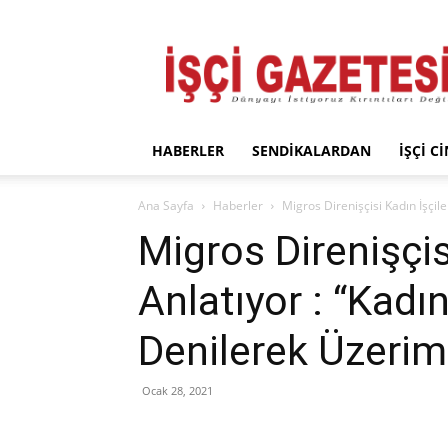
İşçi
Gazetesi
HABERLER
SENDIKALARDAN
İŞÇI C
Ana Sayfa
Haberler
Migros Direnişçisi Kadın İşçil
Migros Direnişçis
Anlatıyor : “Kad
Denilerek Üzerim
Ocak 28, 2021