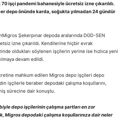
70 işçi pandemi bahanesiyle ücretsiz izne çıkarıldı.
raber depo önünde karda, soğukta yılmadan 24 gündür
81’inMigros Şekerpınar depoda aralarında DGD-SEN
tsiz izne çıkarıldı. Kendilerine hiçbir evrak
nde oldukları söylenen işçilerin yerine ise hızlıca yeni
ırılmaya devam edildi.
t ücretine mahkum edilen Migros depo işçileri depo
ın işçilerle beraber depodaki çalışma koşullarını,
eniş sürecine dair konuştu.
iyle depo işçilerinin çalışma şartları en zor
arak, Migros depodaki çalışma koşullarınıza dair neler