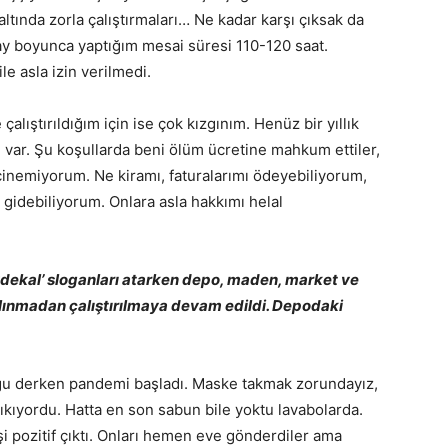
altında zorla çalıştırmaları… Ne kadar karşı çıksak da
 ay boyunca yaptığım mesai süresi 110-120 saat.
e asla izin verilmedi.
lıştırıldığım için ise çok kızgınım. Henüz bir yıllık
m var. Şu koşullarda beni ölüm ücretine mahkum ettiler,
inemiyorum. Ne kiramı, faturalarımı ödeyebiliyorum,
 gidebiliyorum. Onlara asla hakkımı helal
vdekal’ sloganları atarken depo, maden, market ve
alınmadan çalıştırılmaya devam edildi. Depodaki
uğu derken pandemi başladı. Maske takmak zorundayız,
çıkıyordu. Hatta en son sabun bile yoktu lavabolarda.
şi pozitif çıktı. Onları hemen eve gönderdiler ama