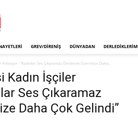
INAYETLERI
GREV/DIRENIŞ
DÜNYADAN
DERLEDIKLERIM
er Anlatıyor : “Kadınlar Ses Çıkaramaz Denilerek Üzerimize Daha...
i Kadın İşçiler
ınlar Ses Çıkaramaz
ize Daha Çok Gelindi”