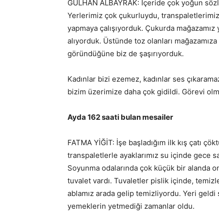
GÜLHAN ALBAYRAK: İçeride çok yoğun sözlü 
Yerlerimiz çok çukurluydu, transpaletlerimiz
yapmaya çalışıyorduk. Çukurda mağazamız yık
alıyorduk. Üstünde toz olanları mağazamıza
göründüğüne biz de şaşırıyorduk.
Kadınlar bizi ezemez, kadınlar ses çıkarama
bizim üzerimize daha çok gidildi. Görevi olm
Ayda 162 saati bulan mesailer
FATMA YİĞİT: İşe başladığım ilk kış çatı çökt
transpaletlerle ayaklarımız su içinde gece saat
Soyunma odalarında çok küçük bir alanda onlar
tuvalet vardı. Tuvaletler pislik içinde, temiz
ablamız arada gelip temizliyordu. Yeri geldi
yemeklerin yetmediği zamanlar oldu.