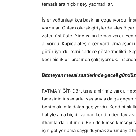
temaslılara hiçbir şey yapmadılar.
İşler yoğunlaştıkça baskılar çoğalıyordu. İns
yordular. Önlem olarak girişlerde ateş ölçer 
zaten üst üste. Yine yakın temas vardı. Yem
alıyordu. Kapıda ateş ölçer vardı ama aşağı 
götürüyordu. Yani sadece göstermelikti. Sağl
kedi pislikleri arasında çalışıyorduk. İnsanda
Bitmeyen mesai saatlerinde geceli gündüzlü
FATMA YİĞİT: Dört tane amirimiz vardı. Heps
tanesinin insanlarla, yaşlarıyla dalga geçen 
benim aklımla dalga geçiyordu. Kendini akıl
haliyle ama hiçbir zaman kendimden taviz v
ithamlarda bulundu. Ben de kimse kimseyi 
için geliyor ama saygı duymak zorundayız b