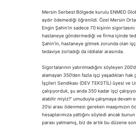
Mersin Serbest Bölgede kurulu ENMED Global
aydır ödemediği öğrenildi. Özel Mersin Ort
Engin Şahin’in sadece 70 kişinin sigortasını ya
hastaneye göndermediği ve firma içinde ted
Şahin’in, hastaneye gitmek zorunda olan işçi
tedaviye zorladığı da iddialar arasında.
Sigortalarının yatırılmadığını söyleyen 200’de
alamayan 350’den fazla işçi yaşadıkları hak 
İşçileri Sendikası (DEV TEKSTİL) üyesi ve U
çalışıyorduk, şu anda 350 kadar işçi çalışıyo
alabilir miyiz?’ umuduyla çalışmaya devam e
20’si arası ödenmesi gereken maaşımızın öd
hesaplarımıza yattığını söyledi ancak bunun
parası yatmamış, biz de artık bu düzene son d