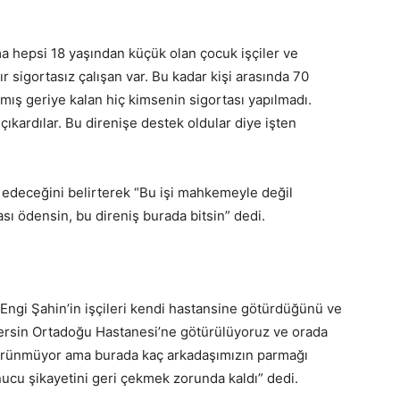
ma hepsi 18 yaşından küçük olan çocuk işçiler ve
r sigortasız çalışan var. Bu kadar kişi arasında 70
ınmış geriye kalan hiç kimsenin sigortası yapılmadı.
 çıkardılar. Bu direnişe destek oldular diye işten
 edeceğini belirterek “Bu işi mahkemeyle değil
sı ödensin, bu direniş burada bitsin” dedi.
 Engi Şahin’in işçileri kendi hastansine götürdüğünü ve
l Mersin Ortadoğu Hastanesi’ne götürülüyoruz ve orada
k görünmüyor ama burada kaç arkadaşımızın parmağı
onucu şikayetini geri çekmek zorunda kaldı” dedi.