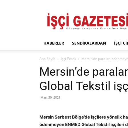
İşçi
Gazetesi
HABERLER
SENDIKALARDAN
İŞÇI C
Ana Sayfa
İşçi-Emek
Mersin’de paraları ödenmeyen 
Mersin’de paral
Global Tekstil işçi
Mart 30, 2021
Mersin Serbest Bölge’de işçilere yönelik ha
ödenmeyen ENMED Global Tekstil işçileri d