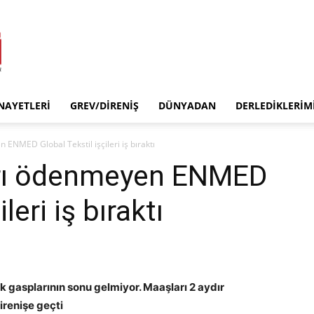
INAYETLERI
GREV/DIRENIŞ
DÜNYADAN
DERLEDIKLERIM
ENMED Global Tekstil işçileri iş bıraktı
arı ödenmeyen ENMED
leri iş bıraktı
k gasplarının sonu gelmiyor. Maaşları 2 aydır
irenişe geçti