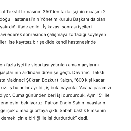
 Tekstil firmasının 350’den fazla işçinin maaşını 2
adoğu Hastanesi’nin Yönetim Kurulu Başkanı da olan
tırdığı ifade edildi. İş kazası sonrası işçileri
avi ederek sonrasında çalışmaya zorladığı söyleyen
leri ise kayıtsız bir şekilde kendi hastanesinde
n fazla işçi ile sigortası yatırılan ama maaşlarını
gasplarının ardından direnişe geçti. Devrimci Tekstil
sta Makineci Şükran Bozkurt Kalçın, “600 kişi kadar
ruz. İş bulanlar ayrıldı, iş bulamayanlar ‘Acaba paramızı
diyor. Cuma gününden beri işi durdurduk. Ayın 15’i ile
enmesini bekliyoruz. Patron Engin Şahin maaşların
 gerçek olmadığı ortaya çıktı. Sabah baktık kimsenin
emek için elbirliği ile işi durdurduk” dedi.