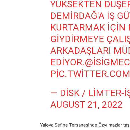
YÜKSEKTEN DÜŞER
DEMIRDAĞ'A İŞ GÜ
KURTARMAK IÇIN 
GIYDIRMEYE ÇALIŞ
ARKADAŞLARI MÜ
EDIYOR.
@ISIGMEC
PIC.TWITTER.CO
— DİSK / LİMTER-İ
AUGUST 21, 2022
Yalova Sefine Tersanesinde Özyılmazlar taş