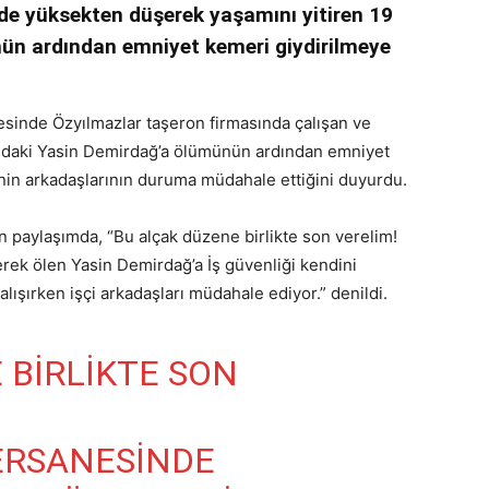
nde yüksekten düşerek yaşamını yitiren 19
ün ardından emniyet kemeri giydirilmeye
nesinde Özyılmazlar taşeron firmasında çalışan ve
ındaki Yasin Demirdağ’a ölümünün ardından emniyet
çinin arkadaşlarının duruma müdahale ettiğini duyurdu.
n paylaşımda, “Bu alçak düzene birlikte son verelim!
ek ölen Yasin Demirdağ’a İş güvenliği kendini
ışırken işçi arkadaşları müdahale ediyor.” denildi.
 BIRLIKTE SON
ERSANESINDE