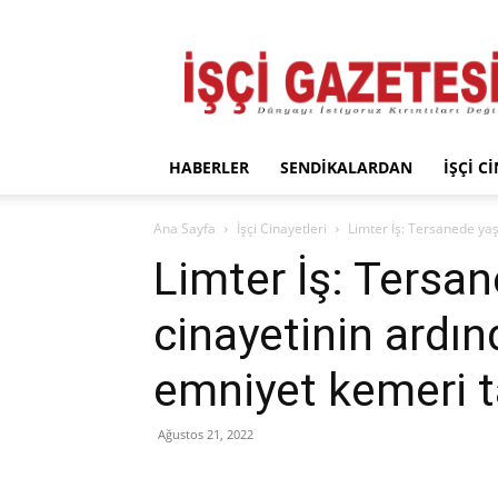
İşçi
Gazetesi
HABERLER
SENDIKALARDAN
İŞÇI C
Ana Sayfa
İşçi Cinayetleri
Limter İş: Tersanede yaş
Limter İş: Tersa
cinayetinin ardın
emniyet kemeri ta
Ağustos 21, 2022