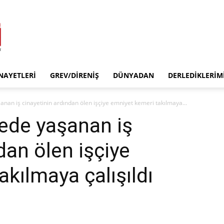
INAYETLERI
GREV/DIRENIŞ
DÜNYADAN
DERLEDIKLERIM
anan iş cinayetinin ardından ölen işçiye emniyet kemeri takılmaya...
nede yaşanan iş
dan ölen işçiye
kılmaya çalışıldı