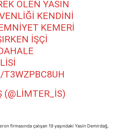
EK ÖLEN YASIN
VENLIĞI KENDINI
EMNIYET KEMERI
IRKEN IŞÇI
DAHALE
LISI
M/T3WZPBC8UH
Ş (@LIMTER_IS)
eron firmasında çalışan 19 yaşındaki Yasin Demirdağ,