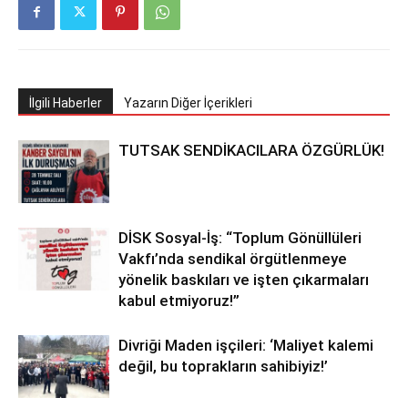
İlgili Haberler
Yazarın Diğer İçerikleri
TUTSAK SENDİKACILARA ÖZGÜRLÜK!
DİSK Sosyal-İş: “Toplum Gönüllüleri
Vakfı’nda sendikal örgütlenmeye
yönelik baskıları ve işten çıkarmaları
kabul etmiyoruz!”
Divriği Maden işçileri: ‘Maliyet kalemi
değil, bu toprakların sahibiyiz!’