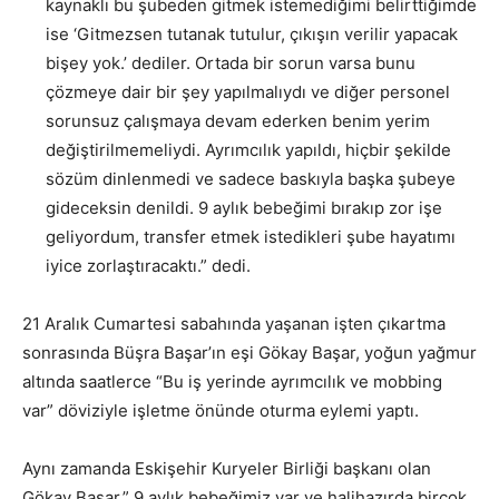
kaynaklı bu şubeden gitmek istemediğimi belirttiğimde
ise ‘Gitmezsen tutanak tutulur, çıkışın verilir yapacak
bişey yok.’ dediler. Ortada bir sorun varsa bunu
çözmeye dair bir şey yapılmalıydı ve diğer personel
sorunsuz çalışmaya devam ederken benim yerim
değiştirilmemeliydi. Ayrımcılık yapıldı, hiçbir şekilde
sözüm dinlenmedi ve sadece baskıyla başka şubeye
gideceksin denildi. 9 aylık bebeğimi bırakıp zor işe
geliyordum, transfer etmek istedikleri şube hayatımı
iyice zorlaştıracaktı.” dedi.
21 Aralık Cumartesi sabahında yaşanan işten çıkartma
sonrasında Büşra Başar’ın eşi Gökay Başar, yoğun yağmur
altında saatlerce “Bu iş yerinde ayrımcılık ve mobbing
var” döviziyle işletme önünde oturma eylemi yaptı.
Aynı zamanda Eskişehir Kuryeler Birliği başkanı olan
Gökay Başar,” 9 aylık bebeğimiz var ve halihazırda birçok