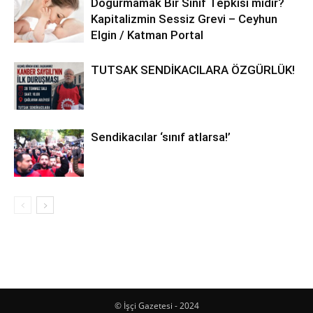
Doğurmamak Bir Sınıf Tepkisi midir?
Kapitalizmin Sessiz Grevi – Ceyhun
Elgin / Katman Portal
TUTSAK SENDİKACILARA ÖZGÜRLÜK!
Sendikacılar ‘sınıf atlarsa!’
© İşçi Gazetesi - 2024