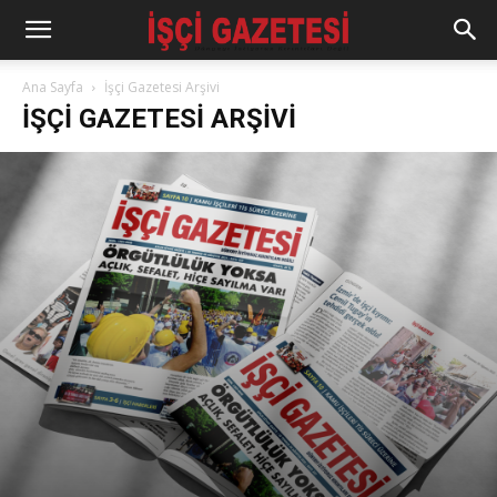
Ana Sayfa
İşçi Gazetesi Arşivi
İŞÇI GAZETESI ARŞIVI