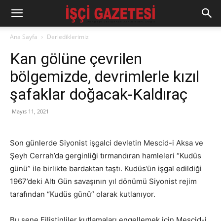
Ana Sayfa
Derlediklerimiz
Kan gölüne çevrilen
bölgemizde, devrimlerle kızıl
şafaklar doğacak-Kaldıraç
Mayıs 11, 2021
Son günlerde Siyonist işgalci devletin Mescid-i Aksa ve
Şeyh Cerrah’da gerginliği tırmandıran hamleleri “Kudüs
günü” ile birlikte bardaktan taştı. Kudüs’ün işgal edildiği
1967’deki Altı Gün savaşının yıl dönümü Siyonist rejim
tarafından “Kudüs günü” olarak kutlanıyor.
Bu sene Filistinliler kutlamaları engellemek için Mescid-i