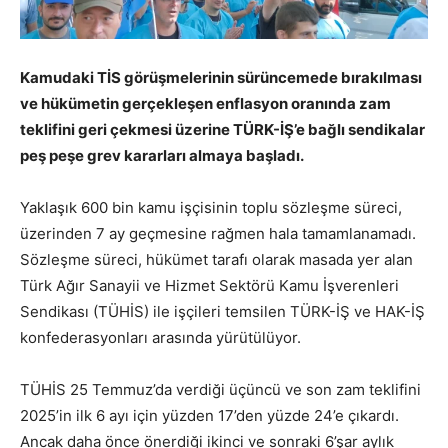
Kamudaki TİS görüşmelerinin sürüncemede bırakılması
ve hükümetin gerçekleşen enflasyon oranında zam
teklifini geri çekmesi üzerine TÜRK-İŞ’e bağlı sendikalar
peş peşe grev kararları almaya başladı.
Yaklaşık 600 bin kamu işçisinin toplu sözleşme süreci,
üzerinden 7 ay geçmesine rağmen hala tamamlanamadı.
Sözleşme süreci, hükümet tarafı olarak masada yer alan
Türk Ağır Sanayii ve Hizmet Sektörü Kamu İşverenleri
Sendikası (TÜHİS) ile işçileri temsilen TÜRK-İŞ ve HAK-İŞ
konfederasyonları arasında yürütülüyor.
TÜHİS 25 Temmuz’da verdiği üçüncü ve son zam teklifini
2025’in ilk 6 ayı için yüzden 17’den yüzde 24’e çıkardı.
Ancak daha önce önerdiği ikinci ve sonraki 6’şar aylık