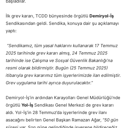
başladılar.
İlk grev kararı, TCDD bünyesinde örgütlü
Demiryol-İş
Sendikasından geldi. Sendika, konuya dair şu açıklamayı
yaptı:
“Sendikamız, tüm yasal haklarını kullanarak 17 Temmuz
2025 tarihinde grev kararı almış, 24 Temmuz 2025
tarihinde ise Çalışma ve Sosyal Güvenlik Bakanlığı’na
resmi olarak bildirmiştir. Bugün (25 Temmuz 2025)
itibarıyla grev kararımız tüm işyerlerimizde ilan edilmiştir.
Grev uygulama tarihi ayrıca duyurulacaktır.”
Demiryol-İş’in ardından Karayolları Genel Müdürlüğü’nde
örgütlü
Yol-İş
Sendikası Genel Merkezi de grev kararı
aldı. Yol-İş’in 28 Temmuz’da işyerlerinde grev ilanı
asacağını belirten Genel Başkan Ramazan Ağar,
“50 gün
süresi var. Son güne gelindiğinde işverene bildireceğiz.