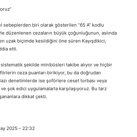
yoruz”
l sebeplerden biri olarak gösterilen “65 A” kodlu
iyle düzenlenen cezaların büyük çoğunluğunun, aslında
n uzak biçimde kesildiğini öne süren Kayışdikici,
dia etti.
 sistematik şekilde minibüsleri takibe alıyor ve hiçbir
förlerin ceza puanları birikiyor, bu da doğrudan
 Bazı denetimlerde ise şoförlere ceset torbası veya
 ve şok edici uygulamalarla karşılaşıyoruz. Bu tarz
ananlara dikkat çekti.
May 2025 – 22:32