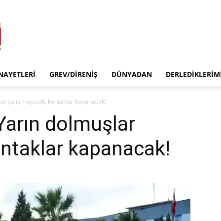
INAYETLERI
GREV/DIRENIŞ
DÜNYADAN
DERLEDIKLERIM
şlar çalışmayacak, kontaklar kapanacak!
 Yarın dolmuşlar
ntaklar kapanacak!