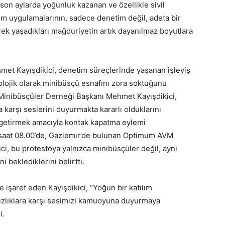
 son aylarda yoğunluk kazanan ve özellikle sivil
etim uygulamalarının, sadece denetim değil, adeta bir
erek yaşadıkları mağduriyetin artık dayanılmaz boyutlara
met Kayışdikici, denetim süreçlerinde yaşanan işleyiş
ojik olarak minibüsçü esnafını zora soktuğunu
r Minibüsçüler Derneği Başkanı Mehmet Kayışdikici,
karşı seslerini duyurmakta kararlı olduklarını
e getirmek amacıyla kontak kapatma eylemi
 saat 08.00’de, Gaziemir’de bulunan Optimum AVM
ci, bu protestoya yalnızca minibüsçüler değil, aynı
 beklediklerini belirtti.
e işaret eden Kayışdikici, “Yoğun bir katılım
ksızlıklara karşı sesimizi kamuoyuna duyurmaya
i.