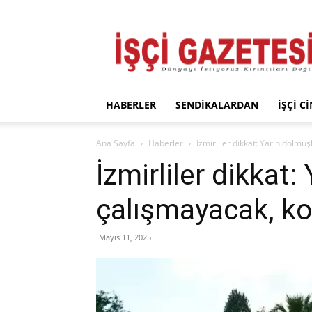
İşçi
Gazetesi
HABERLER
SENDIKALARDAN
İŞÇI C
Ana Sayfa
Haberler
İzmirliler dikkat: Yarın dolmu
İzmirliler dikkat:
çalışmayacak, ko
Mayıs 11, 2025