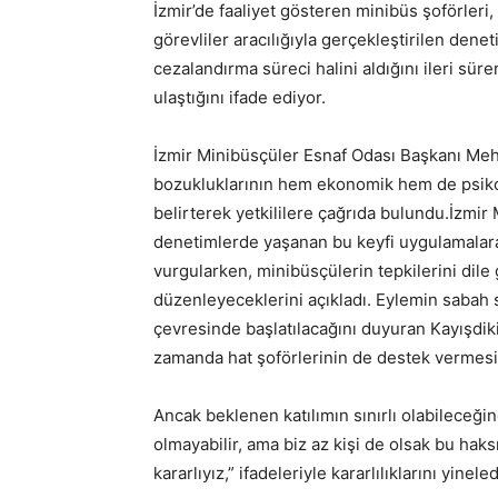
İzmir’de faaliyet gösteren minibüs şoförleri,
görevliler aracılığıyla gerçekleştirilen den
cezalandırma süreci halini aldığını ileri sür
ulaştığını ifade ediyor.
İzmir Minibüsçüler Esnaf Odası Başkanı Meh
bozukluklarının hem ekonomik hem de psikol
belirterek yetkililere çağrıda bulundu.İzmi
denetimlerde yaşanan bu keyfi uygulamalara 
vurgularken, minibüsçülerin tepkilerini dil
düzenleyeceklerini açıkladı. Eylemin sabah
çevresinde başlatılacağını duyuran Kayışdiki
zamanda hat şoförlerinin de destek vermesini
Ancak beklenen katılımın sınırlı olabileceğin
olmayabilir, ama biz az kişi de olsak bu ha
kararlıyız,” ifadeleriyle kararlılıklarını yineled