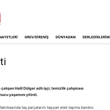
INAYETLERI
GREV/DIRENIŞ
DÜNYADAN
DERLEDIKLERIM
ti
alışan Halil Dülger adlı işçi, temizlik çalışması
nucu yaşamını yitirdi.
abrikasında taş parçalarını taşıyan elek taşıma bandını