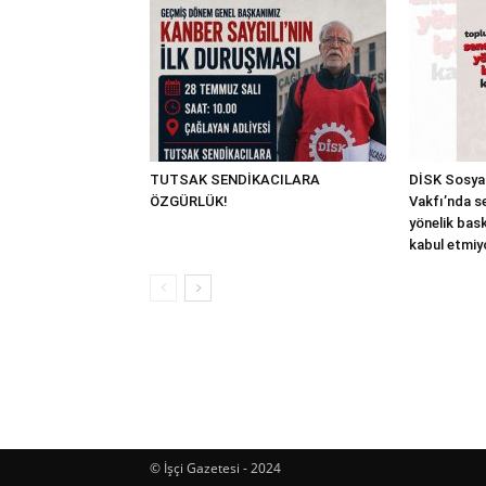
TUTSAK SENDİKACILARA
DİSK Sosyal
ÖZGÜRLÜK!
Vakfı’nda s
yönelik bask
kabul etmiy
© İşçi Gazetesi - 2024