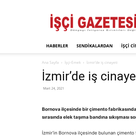
İşçi
Gazetesi
HABERLER
SENDIKALARDAN
İŞÇI C
Ana Sayfa
İşçi-Emek
İzmir’de iş cinayeti
İzmir’de iş cinaye
Mart 24, 2021
Bornova ilçesinde bir çimento fabrikasında ç
sırasında elek taşıma bandına sıkışması so
İzmir’in Bornova ilçesinde bulunan çimento f