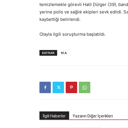
temizlemekle görevli Halil Dülger (39), band
yerine polis ve sağlık ekipleri sevk edildi. S
kaybettiği belirlendi.
Olayla ilgili soruşturma başlatıldı.
KAYNAK
M.A.
İlgili Haberler
Yazarın Diğer İçerikleri