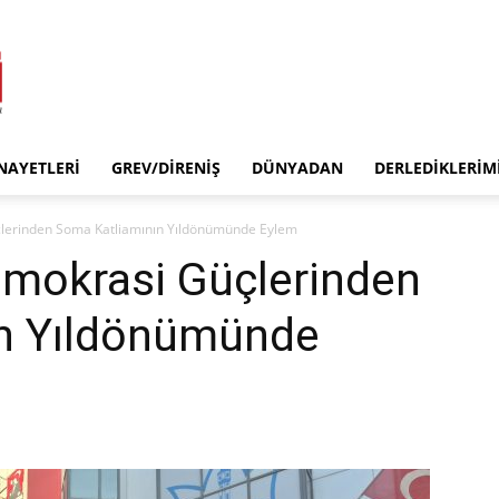
INAYETLERI
GREV/DIRENIŞ
DÜNYADAN
DERLEDIKLERIM
lerinden Soma Katliamının Yıldönümünde Eylem
emokrasi Güçlerinden
n Yıldönümünde