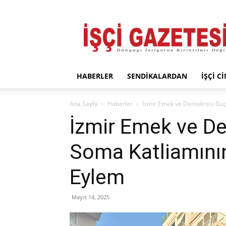
İşçi
Gazetesi
HABERLER
SENDIKALARDAN
İŞÇI C
Ana Sayfa
Haberler
İzmir Emek ve Demokrasi Güç
İzmir Emek ve D
Soma Katliamını
Eylem
Mayıs 14, 2025