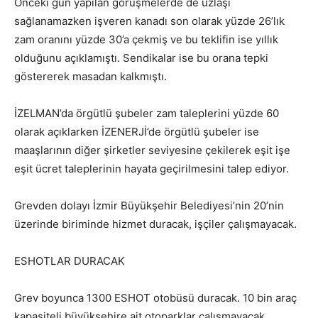
Önceki gün yapılan görüşmelerde de uzlaşı
sağlanamazken işveren kanadı son olarak yüzde 26’lık
zam oranını yüzde 30’a çekmiş ve bu teklifin ise yıllık
olduğunu açıklamıştı. Sendikalar ise bu orana tepki
göstererek masadan kalkmıştı.
İZELMAN’da örgütlü şubeler zam taleplerini yüzde 60
olarak açıklarken İZENERJİ’de örgütlü şubeler ise
maaşlarının diğer şirketler seviyesine çekilerek eşit işe
eşit ücret taleplerinin hayata geçirilmesini talep ediyor.
Grevden dolayı İzmir Büyükşehir Belediyesi’nin 20’nin
üzerinde biriminde hizmet duracak, işçiler çalışmayacak.
ESHOTLAR DURACAK
Grev boyunca 1300 ESHOT otobüsü duracak. 10 bin araç
kapasiteli büyükşehire ait otoparklar çalışmayacak.