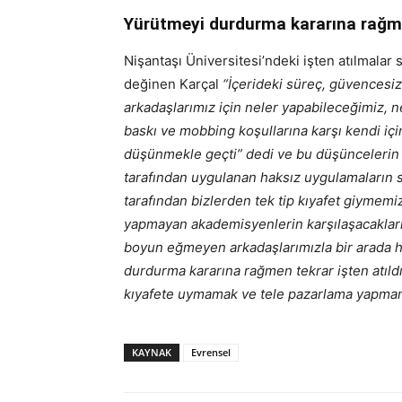
Yürütmeyi durdurma kararına rağmen
Nişantaşı Üniversitesi’ndeki işten atılmalar
değinen Karçal
“İçerideki süreç, güvencesizl
arkadaşlarımız için neler yapabileceğimiz, n
baskı ve mobbing koşullarına karşı kendi iç
düşünmekle geçti” dedi ve bu düşüncelerin p
tarafından uygulanan haksız uygulamaların 
tarafından bizlerden tek tip kıyafet giymem
yapmayan akademisyenlerin karşılaşacakları 
boyun eğmeyen arkadaşlarımızla bir arada h
durdurma kararına rağmen tekrar işten atıldıl
kıyafete uymamak ve tele pazarlama yapmama
KAYNAK
Evrensel