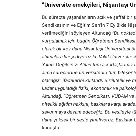
“Üniversite emekçileri, Nişantaşı Ün
Bu süreçte yaşanılanların açık ve şeffaf bi
Sendikasının ve Eğitim Sen’in 7 Eylül’de Niş
verilmediğini söyleyen Altundağ
“Bu noktad
vurgulamak için bugün Öğretmen Sendikası, 
olarak bir kez daha Nişantaşı Üniversitesi 
atılmalara karşı diyoruz ki: Vakıf Üniversite
Yalnız Değilsiniz! Atılan tüm arkadaşlarımız 
alma süreçlerine üniversitenin tüm bileşenle
olacağız” ifadelerini kullandı. Birliktelik 
kadar uyguladığı fiziki, ekonomik ve psikoloji
Altundağ, “Öğretmen Sendikası, VÜDAM ve E
nitelikli eğitim hakkını, baskılara karşı aka
savunmaya devam edeceğiz. Bu vesileyle tü
daha yüksek bir sesle yineliyoruz: Baskılar 
konuştu.