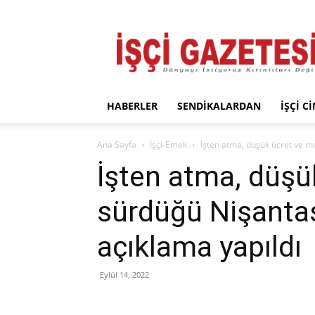
İşçi
Gazetesi
HABERLER
SENDIKALARDAN
İŞÇI C
Ana Sayfa
İşçi-Emek
İşten atma, düşük ücret ve m
İşten atma, düşü
sürdüğü Nişantaş
açıklama yapıldı
Eylül 14, 2022