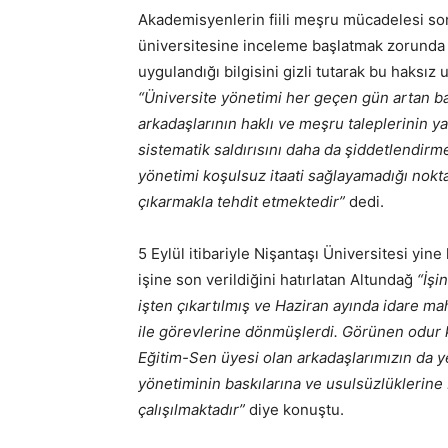
Akademisyenlerin fiili meşru mücadelesi so
üniversitesine inceleme başlatmak zorunda k
uygulandığı bilgisini gizli tutarak bu haks
“Üniversite yönetimi her geçen gün artan bas
arkadaşlarının haklı ve meşru taleplerinin 
sistematik saldırısını daha da şiddetlendirm
yönetimi koşulsuz itaati sağlayamadığı nokt
çıkarmakla tehdit etmektedir”
dedi.
5 Eylül itibariyle Nişantaşı Üniversitesi yi
işine son verildiğini hatırlatan Altundağ
“İşi
işten çıkartılmış ve Haziran ayında idare 
ile görevlerine dönmüşlerdi. Görünen odur 
Eğitim-Sen üyesi olan arkadaşlarımızın da ye
yönetiminin baskılarına ve usulsüzlüklerin
çalışılmaktadır”
diye konuştu.