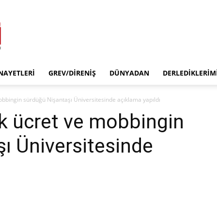
INAYETLERI
GREV/DIRENIŞ
DÜNYADAN
DERLEDIKLERIM
obbingin sürdüğü Nişantaşı Üniversitesinde açıklama yapıldı
k ücret ve mobbingin
ı Üniversitesinde