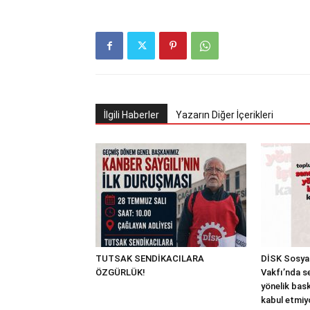
İlgili Haberler
Yazarın Diğer İçerikleri
TUTSAK SENDİKACILARA
DİSK Sosyal
ÖZGÜRLÜK!
Vakfı’nda s
yönelik bask
kabul etmiy