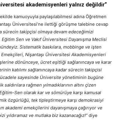
iversitesi akademisyenleri yalnız değildir”
r şekilde kamuoyuyla paylaşılabilmesi adına Öğretmen
antaşı Üniversitesi’ne ilettiği görüşme talebine cevap
a sürecin takipçisi olmaya devam edeceğimizi
Eğitim Sen ve Vakıf Üniversitesi Dayanışma Meclisi
önündeyiz. Sistematik baskılara, mobbinge ve işten
si Emekçileri, Nişantaşı Üniversitesi Akademisyenleri
işlerine dönünceye, ücret eşitliği sağlanıncaya ve karar
rinin katılımı sağlanıncaya kadar sürecin takipçisi
ve mücadele sayesinde Üniversite yönetiminin bugüne
k saldırılara rağmen yılmadıklarının altını çizen
ğitim-Sen olarak kar ve sömürüye karşı kamusal
demik özgürlüğü, tek tipleştirmeye karşı demokrasiyi
m akademi emekçilerini dayanışmaya çağırıyor ve
bizi yıldıramaz ve mutlaka biz kazanacağız!”
diye