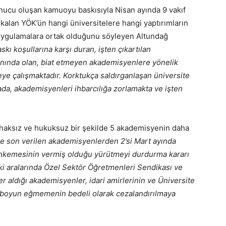
nucu oluşan kamuoyu baskısıyla Nisan ayında 9 vakıf
alan YÖK’ün hangi üniversitelere hangi yaptırımların
ız uygulamalara ortak olduğunu söyleyen Altundağ
kı koşullarına karşı duran, işten çıkartılan
yanında olan, biat etmeyen akademisyenlere yönelik
eye çalışmaktadır. Korktukça saldırganlaşan üniversite
ada, akademisyenleri ihbarcılığa zorlamakta ve işten
ne haksız ve hukuksuz bir şekilde 5 akademisyenin daha
ne son verilen akademisyenlerden 2’si Mart ayında
mahkemesinin vermiş olduğu yürütmeyi durdurma kararı
ki aralarında Özel Sektör Öğretmenleri Sendikası ve
r aldığı akademisyenler, idari amirlerinin ve Üniversite
e boyun eğmemenin bedeli olarak cezalandırılmaya