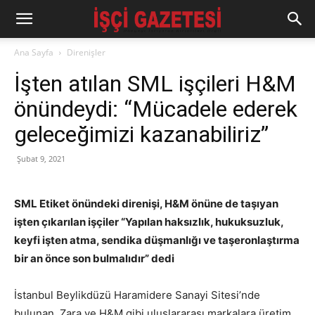
Ana Sayfa
Direnişler
İşten atılan SML işçileri H&M
önündeydi: “Mücadele ederek
geleceğimizi kazanabiliriz”
Şubat 9, 2021
SML Etiket önündeki direnişi, H&M önüne de taşıyan
işten çıkarılan işçiler “Yapılan haksızlık, hukuksuzluk,
keyfi işten atma, sendika düşmanlığı ve taşeronlaştırma
bir an önce son bulmalıdır” dedi
İstanbul Beylikdüzü Haramidere Sanayi Sitesi’nde
bulunan, Zara ve H&M gibi uluslararası markalara üretim