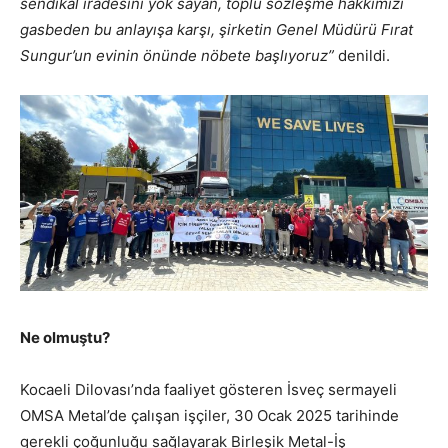
sendikal iradesini yok sayan, toplu sözleşme hakkımızı
gasbeden bu anlayışa karşı, şirketin Genel Müdürü Fırat
Sungur’un evinin önünde nöbete başlıyoruz”
denildi.
Ne olmuştu?
Kocaeli Dilovası’nda faaliyet gösteren İsveç sermayeli
OMSA Metal’de çalışan işçiler, 30 Ocak 2025 tarihinde
gerekli çoğunluğu sağlayarak Birleşik Metal-İş