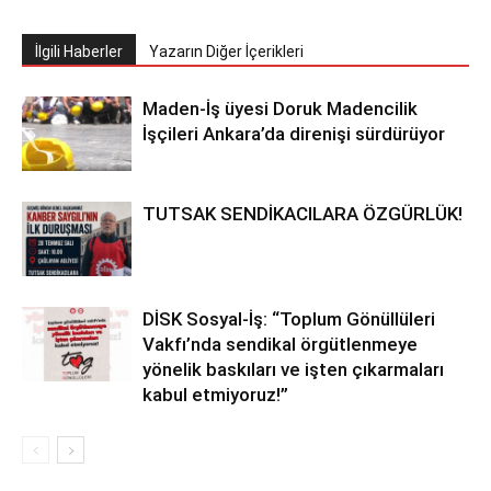
İlgili Haberler
Yazarın Diğer İçerikleri
Maden-İş üyesi Doruk Madencilik
İşçileri Ankara’da direnişi sürdürüyor
TUTSAK SENDİKACILARA ÖZGÜRLÜK!
DİSK Sosyal-İş: “Toplum Gönüllüleri
Vakfı’nda sendikal örgütlenmeye
yönelik baskıları ve işten çıkarmaları
kabul etmiyoruz!”