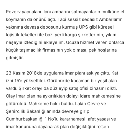
Rezerv yapı alanı ilanı ambarını satmayanların mülküne el
koymanın da önünü açtı. Tabi sessiz sedasız Ambarlar’ın
yakınına devasa deposunu kurmuş UPS gibi küresel
lojistik tekelleri ile bazı yerli kargo şirketlerinin, yıkımı
neşeyle izlediğini ekleyelim. Ucuza hizmet veren onlarca
küçük taşımacılık firmasının yok olması, pek hoşlarına
gitmiştir.
23 Kasım 2018’de uygulama imar planı askıya çıktı. Kat
izni 15’e yükseltildi. Görünürde kocaman bir yeşil alan
vardı. Şirket orayı da düzleyip satış ofisi binasını dikti.
Olay imar planına aykırılıktan dolayı idare mahkemesine
götürüldü. Mahkeme haklı buldu. Lakin Çevre ve
Şehircilik Bakanlığı anında devreye girip
Cumhurbaşkanlığı 1 No’lu kararnamesi, afet yasası ve
imar kanununa dayanarak plan değişikliğini re’sen