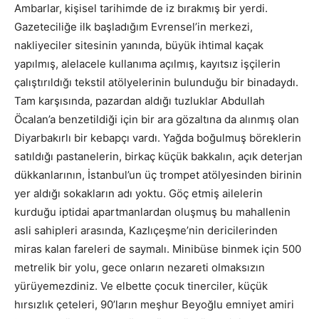
Ambarlar, kişisel tarihimde de iz bırakmış bir yerdi.
Gazeteciliğe ilk başladığım Evrensel’in merkezi,
nakliyeciler sitesinin yanında, büyük ihtimal kaçak
yapılmış, alelacele kullanıma açılmış, kayıtsız işçilerin
çalıştırıldığı tekstil atölyelerinin bulunduğu bir binadaydı.
Tam karşısında, pazardan aldığı tuzluklar Abdullah
Öcalan’a benzetildiği için bir ara gözaltına da alınmış olan
Diyarbakırlı bir kebapçı vardı. Yağda boğulmuş böreklerin
satıldığı pastanelerin, birkaç küçük bakkalın, açık deterjan
dükkanlarının, İstanbul’un üç trompet atölyesinden birinin
yer aldığı sokakların adı yoktu. Göç etmiş ailelerin
kurduğu iptidai apartmanlardan oluşmuş bu mahallenin
asli sahipleri arasında, Kazlıçeşme’nin dericilerinden
miras kalan fareleri de saymalı. Minibüse binmek için 500
metrelik bir yolu, gece onların nezareti olmaksızın
yürüyemezdiniz. Ve elbette çocuk tinerciler, küçük
hırsızlık çeteleri, 90’ların meşhur Beyoğlu emniyet amiri