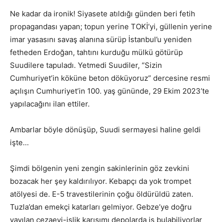
Ne kadar da ironik! Siyasete atıldığı günden beri fetih
propagandası yapan; topun yerine TOKİ’yi, güllenin yerine
imar yasasını savaş alanına sürüp İstanbul’u yeniden
fetheden Erdoğan, tahtını kurduğu mülkü götürüp
Suudilere tapuladı. Yetmedi Suudiler, “Sizin
Cumhuriyet’in köküne beton döküyoruz” dercesine resmi
açılışın Cumhuriyet’in 100. yaş gününde, 29 Ekim 2023’te
yapılacağını ilan ettiler.
Ambarlar böyle dönüşüp, Suudi sermayesi haline geldi
işte…
Şimdi bölgenin yeni zengin sakinlerinin göz zevkini
bozacak her şey kaldırılıyor. Kebapçı da yok trompet
atölyesi de. E-5 travestilerinin çoğu öldürüldü zaten.
Tuzla’dan emekçi katarları gelmiyor. Gebze’ye doğru
yayılan cezaevi-işlik karışımı depolarda iş bulabiliyorlar