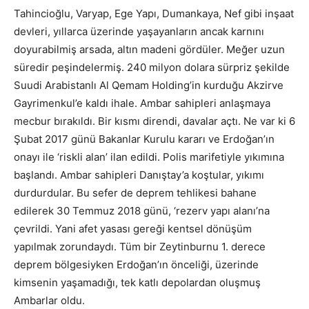
Tahincioğlu, Varyap, Ege Yapı, Dumankaya, Nef gibi inşaat
devleri, yıllarca üzerinde yaşayanların ancak karnını
doyurabilmiş arsada, altın madeni gördüler. Meğer uzun
süredir peşindelermiş. 240 milyon dolara sürpriz şekilde
Suudi Arabistanlı Al Qemam Holding’in kurduğu Akzirve
Gayrimenkul’e kaldı ihale. Ambar sahipleri anlaşmaya
mecbur bırakıldı. Bir kısmı direndi, davalar açtı. Ne var ki 6
Şubat 2017 günü Bakanlar Kurulu kararı ve Erdoğan’ın
onayı ile ‘riskli alan’ ilan edildi. Polis marifetiyle yıkımına
başlandı. Ambar sahipleri Danıştay’a koştular, yıkımı
durdurdular. Bu sefer de deprem tehlikesi bahane
edilerek 30 Temmuz 2018 günü, ‘rezerv yapı alanı’na
çevrildi. Yani afet yasası gereği kentsel dönüşüm
yapılmak zorundaydı. Tüm bir Zeytinburnu 1. derece
deprem bölgesiyken Erdoğan’ın önceliği, üzerinde
kimsenin yaşamadığı, tek katlı depolardan oluşmuş
Ambarlar oldu.