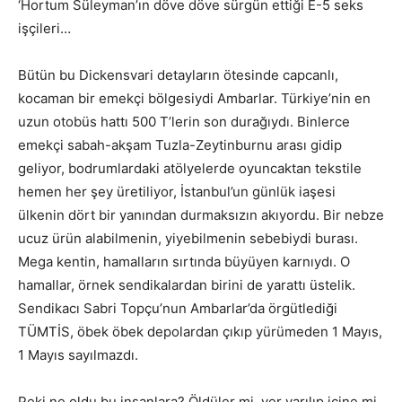
‘Hortum Süleyman’ın döve döve sürgün ettiği E-5 seks
işçileri…
Bütün bu Dickensvari detayların ötesinde capcanlı,
kocaman bir emekçi bölgesiydi Ambarlar. Türkiye’nin en
uzun otobüs hattı 500 T’lerin son durağıydı. Binlerce
emekçi sabah-akşam Tuzla-Zeytinburnu arası gidip
geliyor, bodrumlardaki atölyelerde oyuncaktan tekstile
hemen her şey üretiliyor, İstanbul’un günlük iaşesi
ülkenin dört bir yanından durmaksızın akıyordu. Bir nebze
ucuz ürün alabilmenin, yiyebilmenin sebebiydi burası.
Mega kentin, hamalların sırtında büyüyen karnıydı. O
hamallar, örnek sendikalardan birini de yarattı üstelik.
Sendikacı Sabri Topçu’nun Ambarlar’da örgütlediği
TÜMTİS, öbek öbek depolardan çıkıp yürümeden 1 Mayıs,
1 Mayıs sayılmazdı.
Peki ne oldu bu insanlara? Öldüler mi, yer yarılıp içine mi