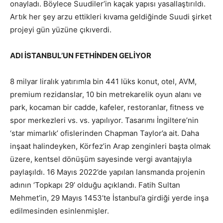
onayladı. Böylece Suudiler’in kaçak yapısı yasallaştırıldı.
Artık her şey arzu ettikleri kıvama geldiğinde Suudi şirket
projeyi gün yüzüne çıkıverdi.
ADI İSTANBUL’UN FETHİNDEN GELİYOR
8 milyar liralık yatırımla bin 441 lüks konut, otel, AVM,
premium rezidanslar, 10 bin metrekarelik oyun alanı ve
park, kocaman bir cadde, kafeler, restoranlar, fitness ve
spor merkezleri vs. vs. yapılıyor. Tasarımı İngiltere’nin
‘star mimarlık’ ofislerinden Chapman Taylor’a ait. Daha
inşaat halindeyken, Körfez’in Arap zenginleri başta olmak
üzere, kentsel dönüşüm sayesinde vergi avantajıyla
paylaşıldı. 16 Mayıs 2022’de yapılan lansmanda projenin
adının ‘Topkapı 29’ olduğu açıklandı. Fatih Sultan
Mehmet’in, 29 Mayıs 1453’te İstanbul’a girdiği yerde inşa
edilmesinden esinlenmişler.