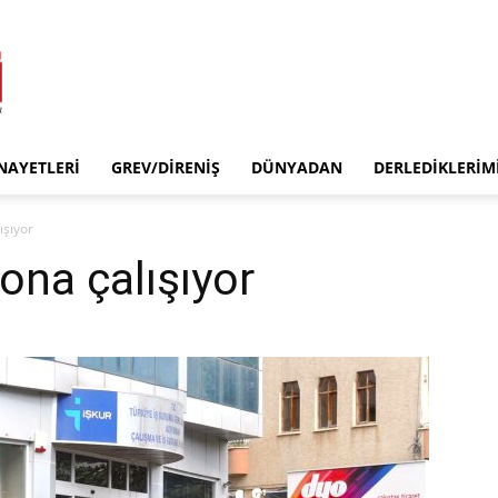
INAYETLERI
GREV/DIRENIŞ
DÜNYADAN
DERLEDIKLERIM
ışıyor
rona çalışıyor