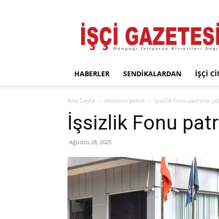
İşçi
Gazetesi
HABERLER
SENDIKALARDAN
İŞÇI C
Ana Sayfa
ekonomi politik
İşsizlik Fonu patrona çal
İşsizlik Fonu pat
Ağustos 28, 2025