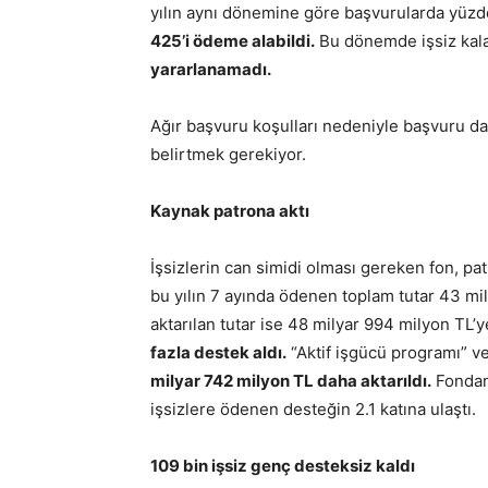
yılın aynı dönemine göre başvurularda yüzd
425’i ödeme alabildi.
Bu dönemde işsiz kala
yararlanamadı.
Ağır başvuru koşulları nedeniyle başvuru d
belirtmek gerekiyor.
Kaynak patrona aktı
İşsizlerin can simidi olması gereken fon, pat
bu yılın 7 ayında ödenen toplam tutar 43 mi
aktarılan tutar ise 48 milyar 994 milyon TL’y
fazla destek aldı.
“Aktif işgücü programı” ve 
milyar 742 milyon TL daha aktarıldı.
Fondan 
işsizlere ödenen desteğin 2.1 katına ulaştı.
109 bin işsiz genç desteksiz kaldı