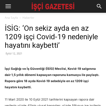
Ana Sayfa
Haberler
İSİG: ‘On sekiz ayda en az
1209 işçi Covid-19 nedeniyle
hayatını kaybetti’
Eylül 12, 2021
İşçi Sağlığı ve İş Güvenliği (İSİG) Meclisi, Kovid-19 salgınına
dair 1,5 yıllık
dönemi
kapsayan raporunu kamuoyu ile paylaştı.
Rapora göre 18 ayda Kovid-19 sebebiyle en az 1209 işçi
hayatını kaybetti.
11 Mart 2020 ile 10 Eylül 2021 tarihlerini kapsayan rapora dair
verilerin yüzde 41’inin ulusal basından; yüzde 59’unun ise işçilerin