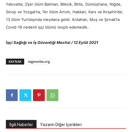
Yalova’da; 2’şer ölüm Batman, Bilecik, Bitlis, Gümüşhane, Niğde,
Sinop ve Yozgat’ta; 1’er ölüm Artvin, Hakkari, Kars ve Kırşehir’de;
13 ölüm Yurtdışında meydana geldi. Ardahan, Muş ve Şırnak’ta
Covid-19 nedenli işçi ölümü tespit edemedik..
İşçi Sağlığı ve İş Güvenliği Meclisi /
12 Eylül 2021
KAYNAK
isigmeclisi.org
İlgili Haberler
Yazarın Diğer İçerikleri