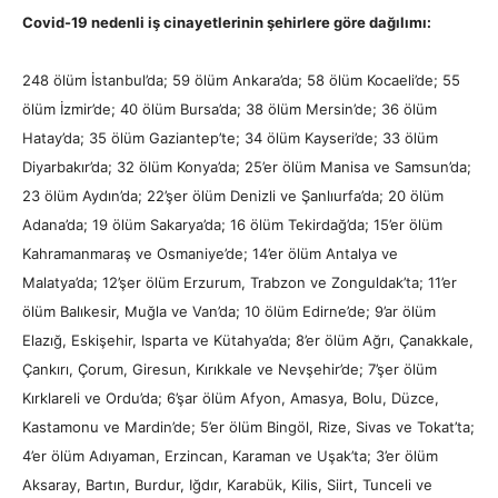
Covid-19 nedenli iş cinayetlerinin şehirlere göre dağılımı:
248 ölüm İstanbul’da; 59 ölüm Ankara’da; 58 ölüm Kocaeli’de; 55
ölüm İzmir’de; 40 ölüm Bursa’da; 38 ölüm Mersin’de; 36 ölüm
Hatay’da; 35 ölüm Gaziantep’te; 34 ölüm Kayseri’de; 33 ölüm
Diyarbakır’da; 32 ölüm Konya’da; 25’er ölüm Manisa ve Samsun’da;
23 ölüm Aydın’da; 22’şer ölüm Denizli ve Şanlıurfa’da; 20 ölüm
Adana’da; 19 ölüm Sakarya’da; 16 ölüm Tekirdağ’da; 15’er ölüm
Kahramanmaraş ve Osmaniye’de; 14’er ölüm Antalya ve
Malatya’da; 12’şer ölüm Erzurum, Trabzon ve Zonguldak’ta; 11’er
ölüm Balıkesir, Muğla ve Van’da; 10 ölüm Edirne’de; 9’ar ölüm
Elazığ, Eskişehir, Isparta ve Kütahya’da; 8’er ölüm Ağrı, Çanakkale,
Çankırı, Çorum, Giresun, Kırıkkale ve Nevşehir’de; 7’şer ölüm
Kırklareli ve Ordu’da; 6’şar ölüm Afyon, Amasya, Bolu, Düzce,
Kastamonu ve Mardin’de; 5’er ölüm Bingöl, Rize, Sivas ve Tokat’ta;
4’er ölüm Adıyaman, Erzincan, Karaman ve Uşak’ta; 3’er ölüm
Aksaray, Bartın, Burdur, Iğdır, Karabük, Kilis, Siirt, Tunceli ve