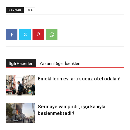
KAYNAK
MA
İlgili Haberler
Yazarın Diğer İçerikleri
Emeklilerin evi artık ucuz otel odaları!
Sermaye vampirdir, işçi kanıyla
beslenmektedir!