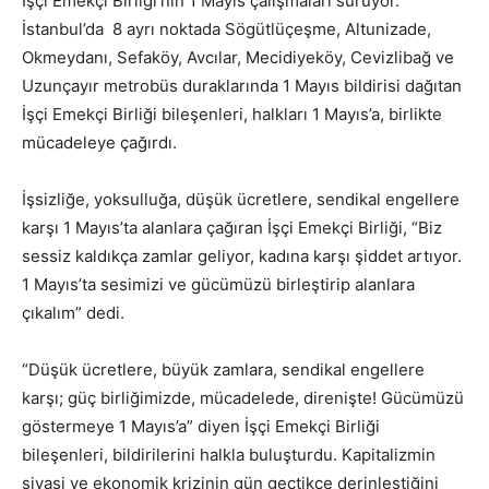
İşçi Emekçi Birliği’nin 1 Mayıs çalışmaları sürüyor.
İstanbul’da 8 ayrı noktada Sögütlüçeşme, Altunizade,
Okmeydanı, Sefaköy, Avcılar, Mecidiyeköy, Cevizlibağ ve
Uzunçayır metrobüs duraklarında 1 Mayıs bildirisi dağıtan
İşçi Emekçi Birliği bileşenleri, halkları 1 Mayıs’a, birlikte
mücadeleye çağırdı.
İşsizliğe, yoksulluğa, düşük ücretlere, sendikal engellere
karşı 1 Mayıs’ta alanlara çağıran İşçi Emekçi Birliği, “Biz
sessiz kaldıkça zamlar geliyor, kadına karşı şiddet artıyor.
1 Mayıs’ta sesimizi ve gücümüzü birleştirip alanlara
çıkalım” dedi.
“Düşük ücretlere, büyük zamlara, sendikal engellere
karşı; güç birliğimizde, mücadelede, direnişte! Gücümüzü
göstermeye 1 Mayıs’a” diyen İşçi Emekçi Birliği
bileşenleri, bildirilerini halkla buluşturdu. Kapitalizmin
siyasi ve ekonomik krizinin gün geçtikçe derinleştiğini