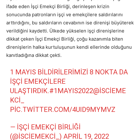
ifade eden İşçi Emekçi Birliği, derinleşen krizin
sonucunda patronların işçi ve emekçilere saldırılarını
arttırdığını, bu saldırıların cevabının ise direnişi büyüterek
verildiğini kaydetti. Ülkede yükselen işçi direnişlerine
dikkat çeken İşçi Emekçi Birliği, çoğu kazanımla biten
direnişlerin halka kurtuluşunun kendi ellerinde olduğunu
kanıtladığına dikkat çekti.
1 MAYIS BILDIRILERIMIZI 8 NOKTA DA
IŞÇI EMEKÇILERE
ULAŞTIRDIK.
#1MAYIS2022
@ISCIEME
KCI_
PIC.TWITTER.COM/4UID9MYMVZ
— İŞÇI EMEKÇI BIRLIĞI
(@ISCIEMEKCI_)
APRIL 19, 2022