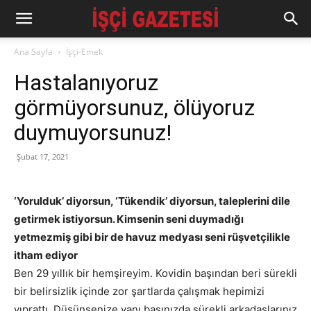
Ana Sayfa
İşçi-Emek
Hastalanıyoruz
görmüyorsunuz, ölüyoruz
duymuyorsunuz!
Şubat 17, 2021
‘Yorulduk’ diyorsun, ‘Tükendik’ diyorsun, taleplerini dile
getirmek istiyorsun. Kimsenin seni duymadığı
yetmezmiş gibi bir de havuz medyası seni rüşvetçilikle
itham ediyor
Ben 29 yıllık bir hemşireyim. Kovidin başından beri sürekli
bir belirsizlik içinde zor şartlarda çalışmak hepimizi
yıprattı. Düşünsenize yanı başınızda sürekli arkadaşlarınız