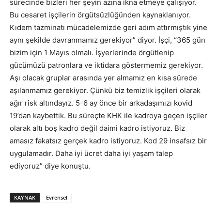
sürecinde bizleri her şeyin azına ikna etmeye çalışıyor.
Bu cesaret işçilerin örgütsüzlüğünden kaynaklanıyor.
Kıdem tazminatı mücadelemizde geri adım attırmıştık yine
aynı şekilde davranmamız gerekiyor” diyor. İşçi, “365 gün
bizim için 1 Mayıs olmalı. İşyerlerinde örgütlenip
gücümüzü patronlara ve iktidara göstermemiz gerekiyor.
Aşı olacak gruplar arasında yer almamız en kısa sürede
aşılanmamız gerekiyor. Çünkü biz temizlik işçileri olarak
ağır risk altındayız. 5-6 ay önce bir arkadaşımızı kovid
19’dan kaybettik. Bu süreçte KHK ile kadroya geçen işçiler
olarak altı boş kadro değil daimi kadro istiyoruz. Biz
amasız fakatsız gerçek kadro istiyoruz. Kod 29 insafsız bir
uygulamadır. Daha iyi ücret daha iyi yaşam talep
ediyoruz” diye konuştu.
KAYNAK
Evrensel