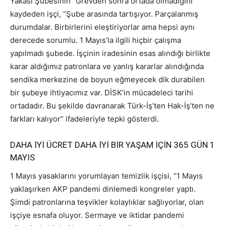
Yakası Şubesinin “Grevden sonra ortada olmadığını”
kaydeden işçi, “Şube arasında tartışıyor. Parçalanmış
durumdalar. Birbirlerini eleştiriyorlar ama hepsi aynı
derecede sorumlu. 1 Mayıs’la ilgili hiçbir çalışma
yapılmadı şubede. İşçinin iradesinin esas alındığı birlikte
karar aldığımız patronlara ve yanlış kararlar alındığında
sendika merkezine de boyun eğmeyecek dik durabilen
bir şubeye ihtiyacımız var. DİSK’in mücadeleci tarihi
ortadadır. Bu şekilde davranarak Türk-İş’ten Hak-İş’ten ne
farkları kalıyor” ifadeleriyle tepki gösterdi.
DAHA İYİ ÜCRET DAHA İYİ BİR YAŞAM İÇİN 365 GÜN 1
MAYIS
1 Mayıs yasaklarını yorumlayan temizlik işçisi, “1 Mayıs
yaklaşırken AKP pandemi dinlemedi kongreler yaptı.
Şimdi patronlarına teşvikler kolaylıklar sağlıyorlar, olan
işçiye esnafa oluyor. Sermaye ve iktidar pandemi