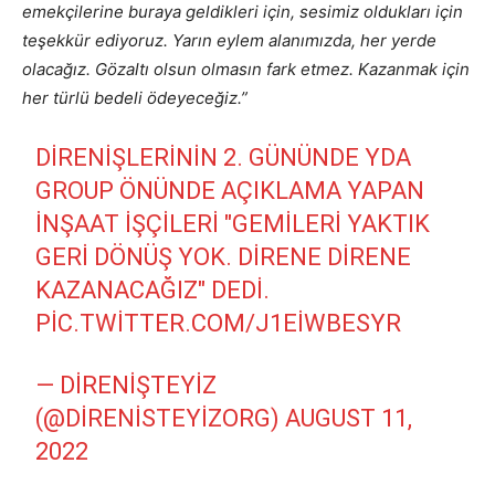
emekçilerine buraya geldikleri için, sesimiz oldukları için
teşekkür ediyoruz. Yarın eylem alanımızda, her yerde
olacağız. Gözaltı olsun olmasın fark etmez. Kazanmak için
her türlü bedeli ödeyeceğiz.”
DIRENIŞLERININ 2. GÜNÜNDE YDA
GROUP ÖNÜNDE AÇIKLAMA YAPAN
INŞAAT IŞÇILERI "GEMILERI YAKTIK
GERI DÖNÜŞ YOK. DIRENE DIRENE
KAZANACAĞIZ" DEDI.
PIC.TWITTER.COM/J1EIWBESYR
— DIRENIŞTEYIZ
(@DIRENISTEYIZORG)
AUGUST 11,
2022