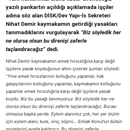
yazılı pankartın açıldığı açıklamada işçiler
adına söz alan DİSK/Dev Yapı-İs Sekreteri
Nihat Demir kaymakamın getirdiği yasakları
tanımadıklarını vurgulayarak
“Biz söyledik her
ne olursa olsun bu direnişi zaferle
taçlandıracağız”
dedi.
Nihat Demir kaymakamın emek hırsızlığına karşı değil
işçilere yasak koyduğunun altını çizerek şunları söyledi:
“
Yine emek hırsızlarının kolluğunu yapanlar, hak
gaspçılarının kolluğunu yapanlar, kaymakamın kolluğunu
yapanlar emek hırsızlığına karşı değil işçilere yasak
koydu. Biz bu yasağı tanımıyoruz. Biz söyledik her ne
olursa olsun bu direnişi zaferle taçlandıracağız. Burası
olmazsa başka yerde. Eylem alanımız çok, her yer bizim
için eylem alanı; kule, vinç, köprü… Emlak Konut’un bütün
projelerini ayağa kaldırırız. Bu direnişi zaferle