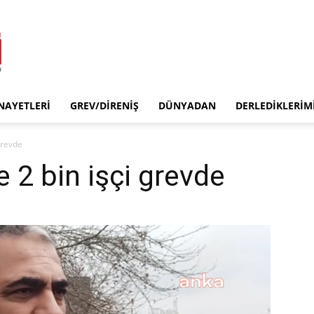
INAYETLERI
GREV/DIRENIŞ
DÜNYADAN
DERLEDIKLERIM
grevde
 2 bin işçi grevde