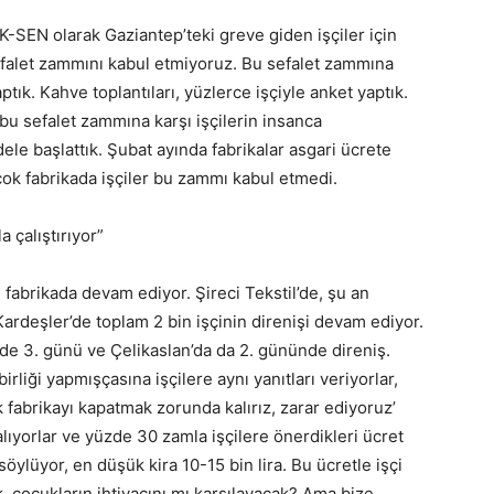
K-SEN olarak Gaziantep’teki greve giden işçiler için
falet zammını kabul etmiyoruz. Bu sefalet zammına
aptık. Kahve toplantıları, yüzlerce işçiyle anket yaptık.
bu sefalet zammına karşı işçilerin insanca
dele başlattık. Şubat ayında fabrikalar asgari ücrete
ok fabrikada işçiler bu zammı kabul etmedi.
a çalıştırıyor”
 fabrikada devam ediyor. Şireci Tekstil’de, şu an
rdeşler’de toplam 2 bin işçinin direnişi devam ediyor.
i’de 3. günü ve Çelikaslan’da da 2. gününde direniş.
rliği yapmışçasına işçilere aynı yanıtları veriyorlar,
fabrikayı kapatmak zorunda kalırız, zarar ediyoruz’
 alıyorlar ve yüzde 30 zamla işçilere önerdikleri ücret
söylüyor, en düşük kira 10-15 bin lira. Bu ücretle işçi
, çocukların ihtiyacını mı karşılayacak? Ama bize