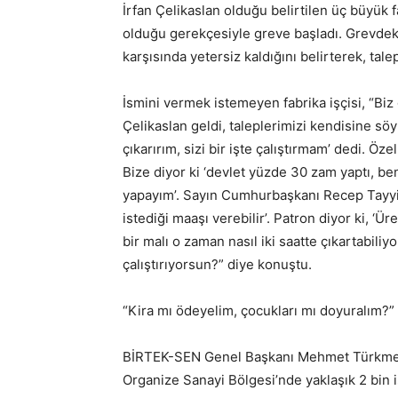
İrfan Çelikaslan olduğu belirtilen üç büyük f
olduğu gerekçesiyle greve başladı. Grevdeki
karşısında yetersiz kaldığını belirterek, talep
İsmini vermek istemeyen fabrika işçisi, “B
Çelikaslan geldi, taleplerimizi kendisine söy
çıkarırım, sizi bir işte çalıştırmam’ dedi. Öz
Bize diyor ki ‘devlet yüzde 30 zam yaptı, b
yapayım’. Sayın Cumhurbaşkanı Recep Tayyi
istediği maaşı verebilir’. Patron diyor ki, ‘Ü
bir malı o zaman nasıl iki saatte çıkartabil
çalıştırıyorsun?” diye konuştu.
“Kira mı ödeyelim, çocukları mı doyuralım?”
BİRTEK-SEN Genel Başkanı Mehmet Türkmen 
Organize Sanayi Bölgesi’nde yaklaşık 2 bin iş