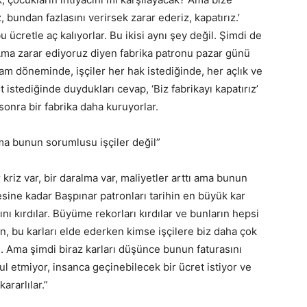
 bundan fazlasını verirsek zarar ederiz, kapatırız.’
 ücretle aç kalıyorlar. Bu ikisi aynı şey değil. Şimdi de
. Ama zarar ediyoruz diyen fabrika patronu pazar günü
 zam döneminde, işçiler her hak istediğinde, her açlık ve
 istediğinde duydukları cevap, ‘Biz fabrikayı kapatırız’
sonra bir fabrika daha kuruyorlar.
 ama bunun sorumlusu işçiler değil”
kriz var, bir daralma var, maliyetler arttı ama bunun
cesine kadar Başpınar patronları tarihin en büyük kar
rını kırdılar. Büyüme rekorları kırdılar ve bunların hepsi
en, bu karları elde ederken kimse işçilere biz daha çok
di. Ama şimdi biraz karları düşünce bunun faturasını
bul etmiyor, insanca geçinebilecek bir ücret istiyor ve
ararlılar.”