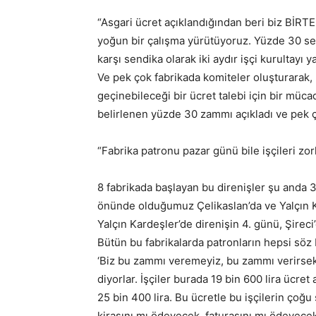
“Asgari ücret açıklandığından beri biz BİRTE
yoğun bir çalışma yürütüyoruz. Yüzde 30 se
karşı sendika olarak iki aydır işçi kurultayı y
Ve pek çok fabrikada komiteler oluşturarak, 
geçinebileceği bir ücret talebi için bir müca
belirlenen yüzde 30 zammı açıkladı ve pek ç
“Fabrika patronu pazar günü bile işçileri zorl
8 fabrikada başlayan bu direnişler şu anda 3
önünde olduğumuz Çelikaslan’da ve Yalçın Ka
Yalçın Kardeşler’de direnişin 4. günü, Şirec
Bütün bu fabrikalarda patronların hepsi söz bi
‘Biz bu zammı veremeyiz, bu zammı verirsek 
diyorlar. İşçiler burada 19 bin 600 lira ücret
25 bin 400 lira. Bu ücretle bu işçilerin çoğu 
kirasını mı ödeyecek, faturasını mı ödeyecek