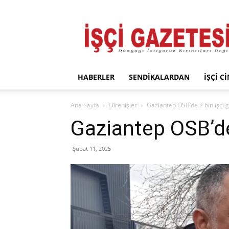
İşçi
Gazetesi
HABERLER
SENDIKALARDAN
İŞÇI C
Ana Sayfa
Direnişler
Gaziantep OSB’de 2 bin işçi 
Gaziantep OSB’de
Şubat 11, 2025