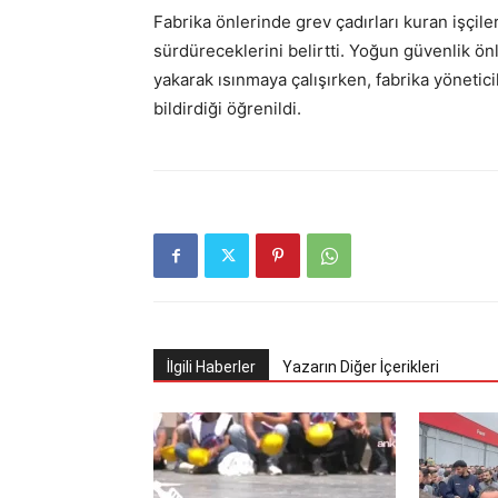
Fabrika önlerinde grev çadırları kuran işçile
sürdüreceklerini belirtti. Yoğun güvenlik önl
yakarak ısınmaya çalışırken, fabrika yönetici
bildirdiği öğrenildi.
İlgili Haberler
Yazarın Diğer İçerikleri