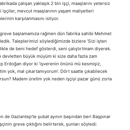
abrikada çalışan yaklaşık 2 bin işçi, maaşlarını yetersiz
 işçiler, mevcut maaşlarının yaşam maliyetleri
lerinin karşılanmasını istiyor.
iz greve başlamamıza rağmen dün fabrika sahibi Mehmet
ledik. Taleplerimizi söylediğimizde bizlere ‘Sizi işten
ellikle de beni hedef gösterdi, seni çalıştırtmam diyerek.
en devletten büyük müyüm ki size daha fazla zam
p Erdoğan diyor ki ‘işverenin önünü mü kesmişiz,
retim yok, mal çıkartamıyorum’. Dört saatte çıkabilecek
iyorsun? Madem üretim yok neden işçiyi pazar günü zorla
de Gaziantep’te şubat ayının başından beri Başpınar
çinin greve çıktığını belirterek, şunları söyledi: