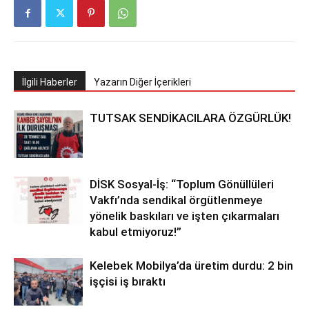
İlgili Haberler
Yazarın Diğer İçerikleri
TUTSAK SENDİKACILARA ÖZGÜRLÜK!
DİSK Sosyal-İş: “Toplum Gönüllüleri
Vakfı’nda sendikal örgütlenmeye
yönelik baskıları ve işten çıkarmaları
kabul etmiyoruz!”
Kelebek Mobilya’da üretim durdu: 2 bin
işçisi iş bıraktı