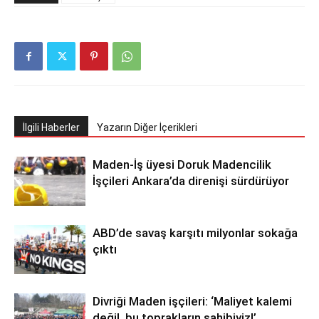
İlgili Haberler
Yazarın Diğer İçerikleri
Maden-İş üyesi Doruk Madencilik
İşçileri Ankara’da direnişi sürdürüyor
ABD’de savaş karşıtı milyonlar sokağa
çıktı
Divriği Maden işçileri: ‘Maliyet kalemi
değil, bu toprakların sahibiyiz!’