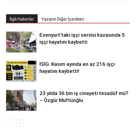
İlgili Haberler
Yazarın Diğer İçerikleri
Esenyurt’taki işçi servisi kazasında 5
işçi hayatını kaybetti
İSİG: Kasım ayında en az 216 işçi
hayatını kaybetti!
23 yılda 36 bin iş cinayeti tesadüf mü?
– Özgür Müftüoğlu