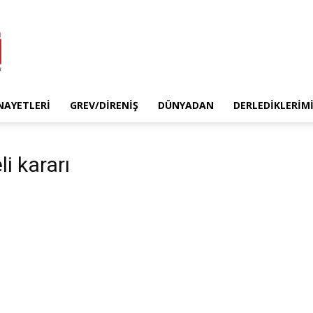
INAYETLERI
GREV/DIRENIŞ
DÜNYADAN
DERLEDIKLERIM
li kararı