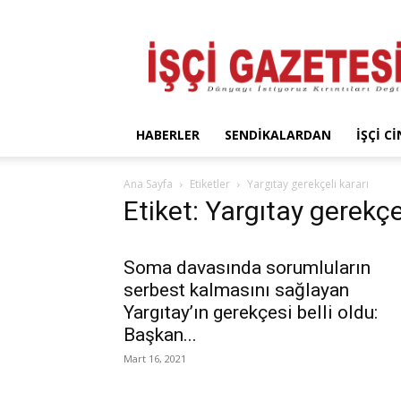
İşçi
Gazetesi
HABERLER
SENDIKALARDAN
İŞÇI C
Ana Sayfa
Etiketler
Yargıtay gerekçeli kararı
Etiket: Yargıtay gerekçe
Soma davasında sorumluların
serbest kalmasını sağlayan
Yargıtay’ın gerekçesi belli oldu:
Başkan...
Mart 16, 2021