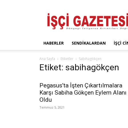
İşçi
Gazetesi
HABERLER
SENDIKALARDAN
İŞÇI C
Ana Sayfa
Etiketler
Sabihagökçen
Etiket: sabihagökçen
Pegasus’ta İşten Çıkartılmalara
Karşı Sabiha Gökçen Eylem Alanı
Oldu
Temmuz 5, 2021