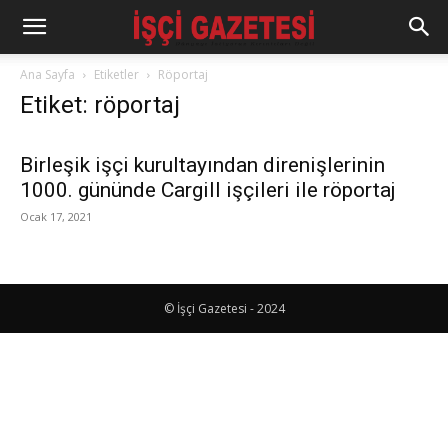
Ana Sayfa
Etiketler
Röportaj
Etiket: röportaj
Birleşik işçi kurultayından direnişlerinin
1000. gününde Cargill işçileri ile röportaj
Ocak 17, 2021
© İşçi Gazetesi - 2024