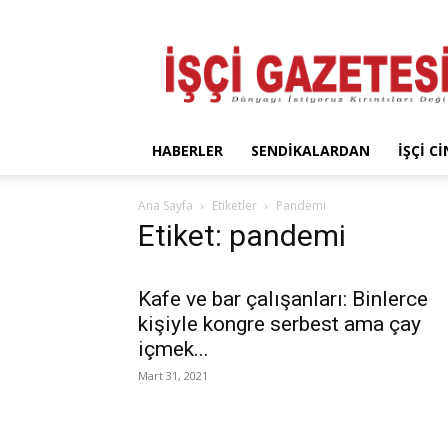
İşçi
Gazetesi
HABERLER
SENDIKALARDAN
İŞÇI C
Ana Sayfa
Etiketler
Pandemi
Etiket: pandemi
Kafe ve bar çalışanları: Binlerce
kişiyle kongre serbest ama çay
içmek...
Mart 31, 2021