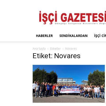
İşçi
Gazetesi
HABERLER
SENDIKALARDAN
İŞÇI C
Ana Sayfa
Etiketler
Novares
Etiket: Novares