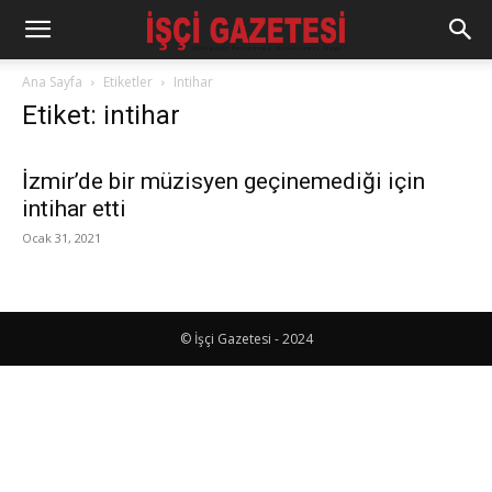
Ana Sayfa
Etiketler
Intihar
Etiket: intihar
İzmir’de bir müzisyen geçinemediği için
intihar etti
Ocak 31, 2021
© İşçi Gazetesi - 2024