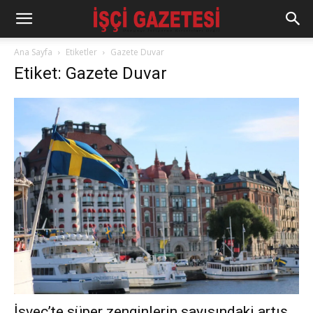
Ana Sayfa
Etiketler
Gazete Duvar
Etiket: Gazete Duvar
İsveç’te süper zenginlerin sayısındaki artış