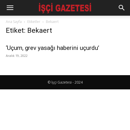
Ana Sayfa
Etiketler
Bekaert
Etiket: Bekaert
‘Uçum, grev yasağı haberini uçurdu’
Aralık 19, 2022
© İşçi Gazetesi - 2024