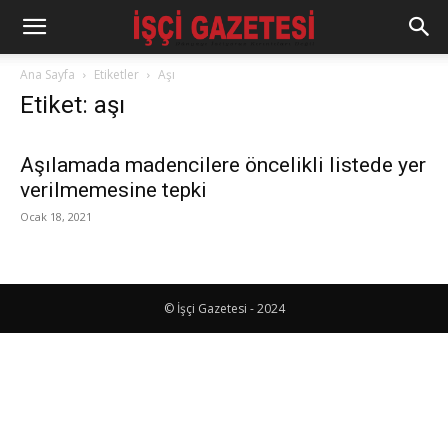
Ana Sayfa
Etiketler
Aşı
Etiket: aşı
Aşılamada madencilere öncelikli listede yer
verilmemesine tepki
Ocak 18, 2021
© İşçi Gazetesi - 2024