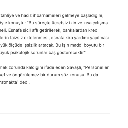
e tahliye ve haciz ihbarnameleri gelmeye başladığını,
yle konuştu: “Bu süreçte ücretsiz izin ve kısa çalışma
i. Esnafa sicil affı getirilerek, bankalardan kredi
lerin faizsiz ertelenmesi, esnafa kira yardımı yapılması
yük ölçüde işsizlik artacak. Bu işin maddi boyutu bir
yük psikolojik sorunlar baş gösterecektir”
nmek zorunda kaldığını ifade eden Savaşlı, “Personeller
esef ve öngörülemez bir durum söz konusu. Bu da
ratmakta” dedi.