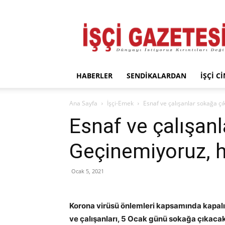
İşçi
Gazetesi
HABERLER
SENDIKALARDAN
İŞÇI C
Ana Sayfa
İşçi-Emek
Esnaf ve çalışanlar sokağa çı
Esnaf ve çalışanl
Geçinemiyoruz, h
Ocak 5, 2021
Korona virüsü önlemleri kapsamında kapalı 
ve çalışanları, 5 Ocak günü sokağa çıkacak