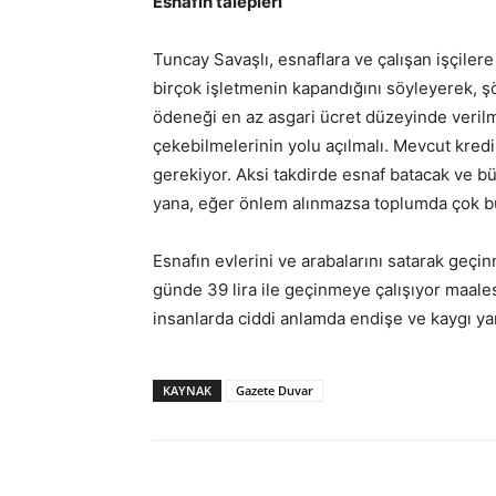
Esnafın talepleri
Tuncay Savaşlı, esnaflara ve çalışan işçiler
birçok işletmenin kapandığını söyleyerek, şö
ödeneği en az asgari ücret düzeyinde verilmel
çekebilmelerinin yolu açılmalı. Mevcut kredi
gerekiyor. Aksi takdirde esnaf batacak ve bü
yana, eğer önlem alınmazsa toplumda çok bü
Esnafın evlerini ve arabalarını satarak geçi
günde 39 lira ile geçinmeye çalışıyor maal
insanlarda ciddi anlamda endişe ve kaygı ya
KAYNAK
Gazete Duvar