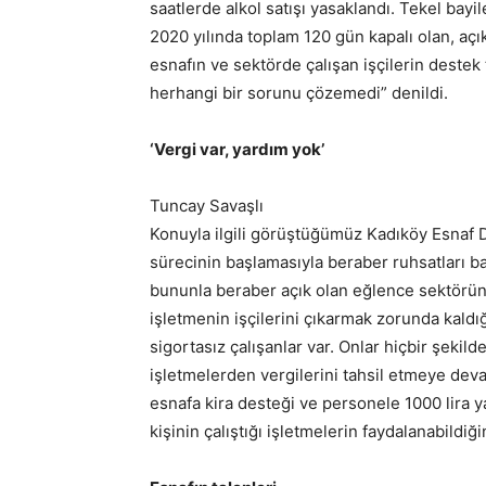
saatlerde alkol satışı yasaklandı. Tekel bayil
2020 yılında toplam 120 gün kapalı olan, a
esnafın ve sektörde çalışan işçilerin destek 
herhangi bir sorunu çözemedi” denildi.
‘Vergi var, yardım yok’
Tuncay Savaşlı
Konuyla ilgili görüştüğümüz Kadıköy Esnaf
sürecinin başlamasıyla beraber ruhsatları ba
bununla beraber açık olan eğlence sektörünü
işletmenin işçilerini çıkarmak zorunda kald
sigortasız çalışanlar var. Onlar hiçbir şekil
işletmelerden vergilerini tahsil etmeye dev
esnafa kira desteği ve personele 1000 lira y
kişinin çalıştığı işletmelerin faydalanabildiğin