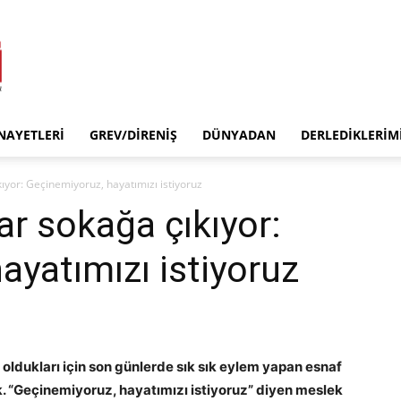
INAYETLERI
GREV/DIRENIŞ
DÜNYADAN
DERLEDIKLERIM
kıyor: Geçinemiyoruz, hayatımızı istiyoruz
ar sokağa çıkıyor:
ayatımızı istiyoruz
oldukları için son günlerde sık sık eylem yapan esnaf
. “Geçinemiyoruz, hayatımızı istiyoruz” diyen meslek