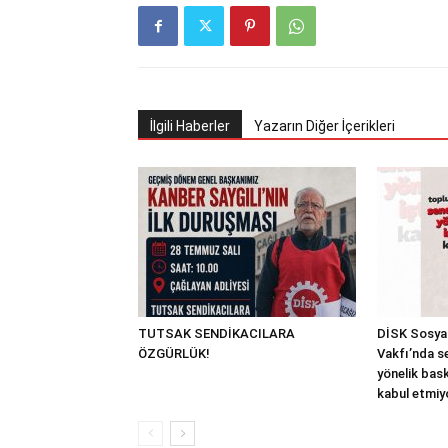
İlgili Haberler
Yazarın Diğer İçerikleri
TUTSAK SENDİKACILARA
DİSK Sosyal
ÖZGÜRLÜK!
Vakfı’nda s
yönelik bask
kabul etmiy