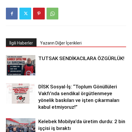
İlgili Haberler
Yazarın Diğer İçerikleri
TUTSAK SENDİKACILARA ÖZGÜRLÜK!
DİSK Sosyal-İş: “Toplum Gönüllüleri
Vakfı’nda sendikal örgütlenmeye
yönelik baskıları ve işten çıkarmaları
kabul etmiyoruz!”
Kelebek Mobilya’da üretim durdu: 2 bin
işçisi iş bıraktı