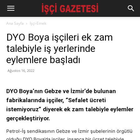
Ana Sayfa
İşçi-Emek
DYO Boya işçileri ek zam
talebiyle iş yerlerinde
eylemlere başladı
Ağustos 16, 2022
DYO Boya’nın Gebze ve İzmir’de bulunan
fabrikalarında işçiler, “Sefalet ücreti
istemiyoruz” diyerek ek zam talebiyle eylemler
gerçekleştiriyor.
Petrol-İş sendikasının Gebze ve İzmir şubelerinin örgütlü
olduğu DYO Boya’da işçiler, insanca bir ücret talebiyle