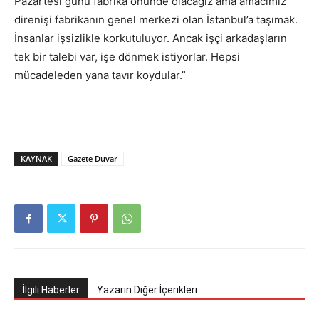
Pazartesi günü fabrika önünde olacağız ama amacımız
direnişi fabrikanın genel merkezi olan İstanbul’a taşımak.
İnsanlar işsizlikle korkutuluyor. Ancak işçi arkadaşların
tek bir talebi var, işe dönmek istiyorlar. Hepsi
mücadeleden yana tavır koydular.”
KAYNAK
Gazete Duvar
İlgili Haberler
Yazarın Diğer İçerikleri